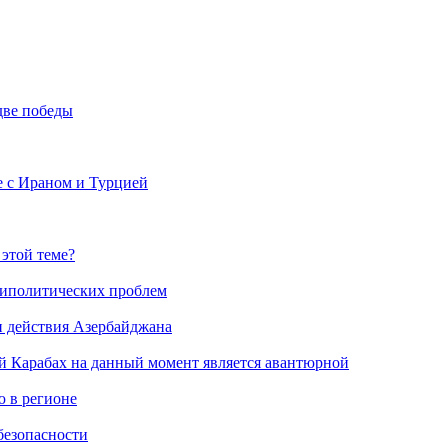
две победы
е с Ираном и Турцией
 этой теме?
риполитических проблем
и действия Азербайджана
й Карабах на данный момент является авантюрной
 в регионе
безопасности