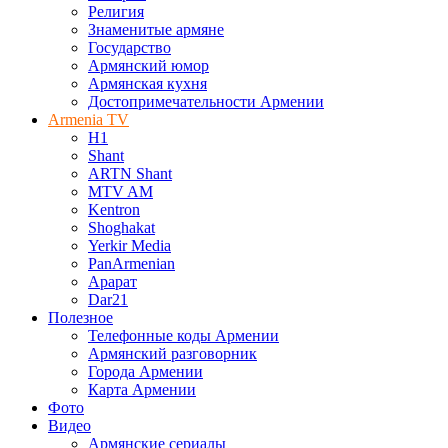
Религия
Знаменитые армяне
Государство
Армянский юмор
Армянская кухня
Достопримечательности Армении
Armenia TV
H1
Shant
ARTN Shant
MTV AM
Kentron
Shoghakat
Yerkir Media
PanArmenian
Арарат
Dar21
Полезное
Телефонные коды Армении
Армянский разговорник
Города Армении
Карта Армении
Фото
Видео
Армянские сериалы