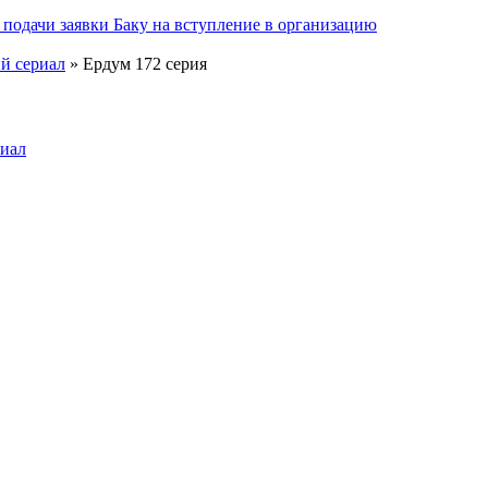
подачи заявки Баку на вступление в организацию
ий сериал
» Ердум 172 серия
риал