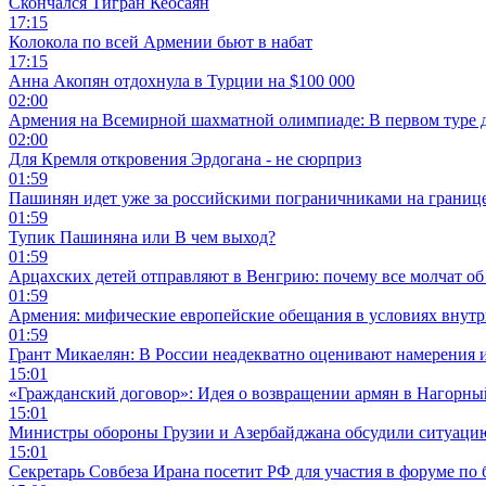
Скончался Тигран Кеосаян
17:15
Колокола по всей Армении бьют в набат
17:15
Анна Акопян отдохнула в Турции на $100 000
02:00
Армения на Всемирной шахматной олимпиаде: В первом туре 
02:00
Для Кремля откровения Эрдогана - не сюрприз
01:59
Пашинян идет уже за российскими пограничниками на границ
01:59
Тупик Пашиняна или В чем выход?
01:59
Арцахских детей отправляют в Венгрию: почему все молчат об
01:59
Армения: мифические европейские обещания в условиях внут
01:59
Грант Микаелян: В России неадекватно оценивают намерения 
15:01
«Гражданский договор»: Идея о возвращении армян в Нагорны
15:01
Министры обороны Грузии и Азербайджана обсудили ситуацию
15:01
Секретарь Совбеза Ирана посетит РФ для участия в форуме по 