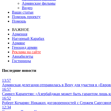
Армянские фильмы
Видео
Ваши статьи
Помощь проекту
Помощь
ВАЖНОЕ
Армения
Нагорный Карабах
Армяне
Геноцид армян
Реклама на сайте
Авиабилеты
Гостиницы
Последние новости
13:57
Армянская делегация отправилась в Вену для участия в «Евро
16:57
Самвел Карапетян: «Азербайджан может быть гарантом лишь 
16:52
Роберт Кочарян: Никаких договоренностей с Сержем Саргсяном
12:34