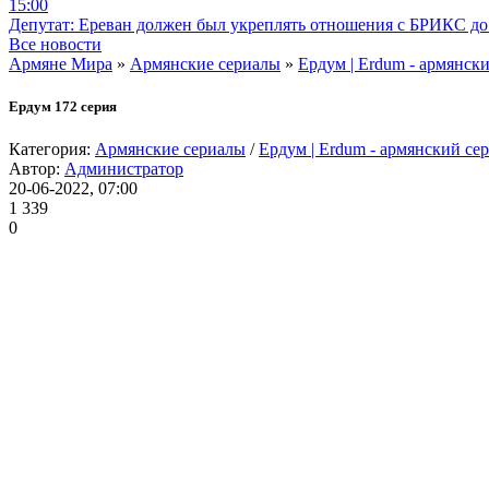
15:00
Депутат: Ереван должен был укреплять отношения с БРИКС до 
Все новости
Армяне Мира
»
Армянские сериалы
»
Ердум | Erdum - армянск
Ердум 172 серия
Категория:
Армянские сериалы
/
Ердум | Erdum - армянский се
Автор:
Администратор
20-06-2022, 07:00
1 339
0