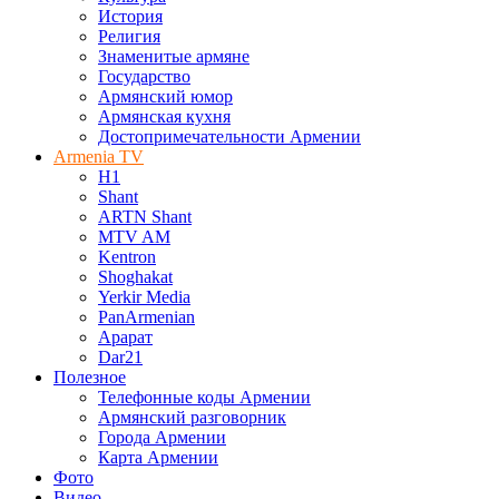
История
Религия
Знаменитые армяне
Государство
Армянский юмор
Армянская кухня
Достопримечательности Армении
Armenia TV
H1
Shant
ARTN Shant
MTV AM
Kentron
Shoghakat
Yerkir Media
PanArmenian
Арарат
Dar21
Полезное
Телефонные коды Армении
Армянский разговорник
Города Армении
Карта Армении
Фото
Видео