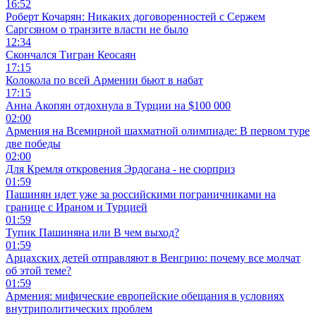
16:52
Роберт Кочарян: Никаких договоренностей с Сержем
Саргсяном о транзите власти не было
12:34
Скончался Тигран Кеосаян
17:15
Колокола по всей Армении бьют в набат
17:15
Анна Акопян отдохнула в Турции на $100 000
02:00
Армения на Всемирной шахматной олимпиаде: В первом туре
две победы
02:00
Для Кремля откровения Эрдогана - не сюрприз
01:59
Пашинян идет уже за российскими пограничниками на
границе с Ираном и Турцией
01:59
Тупик Пашиняна или В чем выход?
01:59
Арцахских детей отправляют в Венгрию: почему все молчат
об этой теме?
01:59
Армения: мифические европейские обещания в условиях
внутриполитических проблем