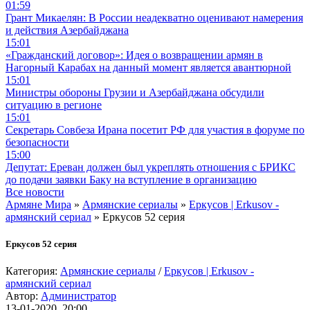
01:59
Грант Микаелян: В России неадекватно оценивают намерения
и действия Азербайджана
15:01
«Гражданский договор»: Идея о возвращении армян в
Нагорный Карабах на данный момент является авантюрной
15:01
Министры обороны Грузии и Азербайджана обсудили
ситуацию в регионе
15:01
Секретарь Совбеза Ирана посетит РФ для участия в форуме по
безопасности
15:00
Депутат: Ереван должен был укреплять отношения с БРИКС
до подачи заявки Баку на вступление в организацию
Все новости
Армяне Мира
»
Армянские сериалы
»
Еркусов | Erkusov -
армянский сериал
» Еркусов 52 серия
Еркусов 52 серия
Категория:
Армянские сериалы
/
Еркусов | Erkusov -
армянский сериал
Автор:
Администратор
13-01-2020, 20:00