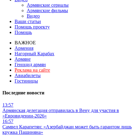
Армянские сериалы
Армянские фильмы
Видео
Ваши статьи
Помощь проекту
Помощь
ВАЖНОЕ
Армения
Нагорный Карабах
Армяне
Геноцид армян
Реклама на сайте
Авиабилеты
Гостиницы
Последние новости
13:57
Армянская делегация отправилась в Вену для участия в
«Евровидении-2026»
16:57
Самвел Карапетян: «Азербайджан может быть гарантом лишь
кружка Пашиняна»