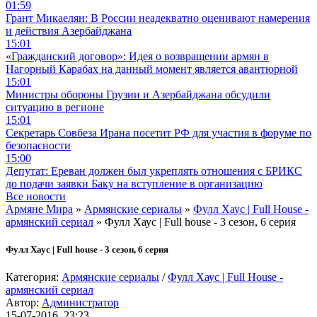
01:59
Грант Микаелян: В России неадекватно оценивают намерения
и действия Азербайджана
15:01
«Гражданский договор»: Идея о возвращении армян в
Нагорный Карабах на данный момент является авантюрной
15:01
Министры обороны Грузии и Азербайджана обсудили
ситуацию в регионе
15:01
Секретарь Совбеза Ирана посетит РФ для участия в форуме по
безопасности
15:00
Депутат: Ереван должен был укреплять отношения с БРИКС
до подачи заявки Баку на вступление в организацию
Все новости
Армяне Мира
»
Армянские сериалы
»
Фулл Хаус | Full House -
армянский сериал
» Фулл Хаус | Full house - 3 сезон, 6 серия
Фулл Хаус | Full house - 3 сезон, 6 серия
Категория:
Армянские сериалы
/
Фулл Хаус | Full House -
армянский сериал
Автор:
Администратор
15-07-2016, 23:23