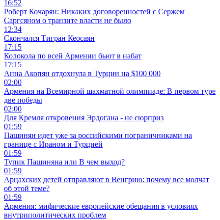
16:52
Роберт Кочарян: Никаких договоренностей с Сержем
Саргсяном о транзите власти не было
12:34
Скончался Тигран Кеосаян
17:15
Колокола по всей Армении бьют в набат
17:15
Анна Акопян отдохнула в Турции на $100 000
02:00
Армения на Всемирной шахматной олимпиаде: В первом туре
две победы
02:00
Для Кремля откровения Эрдогана - не сюрприз
01:59
Пашинян идет уже за российскими пограничниками на
границе с Ираном и Турцией
01:59
Тупик Пашиняна или В чем выход?
01:59
Арцахских детей отправляют в Венгрию: почему все молчат
об этой теме?
01:59
Армения: мифические европейские обещания в условиях
внутриполитических проблем