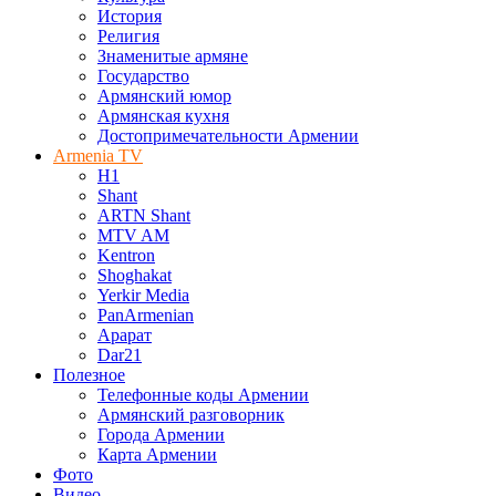
История
Религия
Знаменитые армяне
Государство
Армянский юмор
Армянская кухня
Достопримечательности Армении
Armenia TV
H1
Shant
ARTN Shant
MTV AM
Kentron
Shoghakat
Yerkir Media
PanArmenian
Арарат
Dar21
Полезное
Телефонные коды Армении
Армянский разговорник
Города Армении
Карта Армении
Фото
Видео