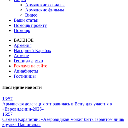
Армянские сериалы
Армянские фильмы
Видео
Ваши статьи
Помощь проекту
Помощь
ВАЖНОЕ
Армения
Нагорный Карабах
Армяне
Геноцид армян
Реклама на сайте
Авиабилеты
Гостиницы
Последние новости
13:57
Армянская делегация отправилась в Вену для участия в
«Евровидении-2026»
16:57
Самвел Карапетян: «Азербайджан может быть гарантом лишь
кружка Пашиняна»