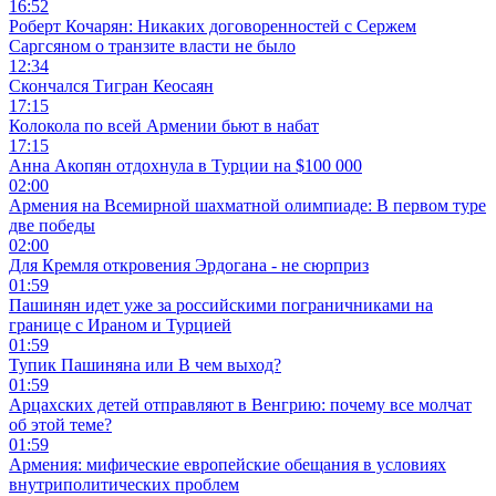
16:52
Роберт Кочарян: Никаких договоренностей с Сержем
Саргсяном о транзите власти не было
12:34
Скончался Тигран Кеосаян
17:15
Колокола по всей Армении бьют в набат
17:15
Анна Акопян отдохнула в Турции на $100 000
02:00
Армения на Всемирной шахматной олимпиаде: В первом туре
две победы
02:00
Для Кремля откровения Эрдогана - не сюрприз
01:59
Пашинян идет уже за российскими пограничниками на
границе с Ираном и Турцией
01:59
Тупик Пашиняна или В чем выход?
01:59
Арцахских детей отправляют в Венгрию: почему все молчат
об этой теме?
01:59
Армения: мифические европейские обещания в условиях
внутриполитических проблем