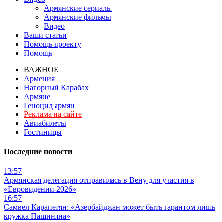
Армянские сериалы
Армянские фильмы
Видео
Ваши статьи
Помощь проекту
Помощь
ВАЖНОЕ
Армения
Нагорный Карабах
Армяне
Геноцид армян
Реклама на сайте
Авиабилеты
Гостиницы
Последние новости
13:57
Армянская делегация отправилась в Вену для участия в
«Евровидении-2026»
16:57
Самвел Карапетян: «Азербайджан может быть гарантом лишь
кружка Пашиняна»