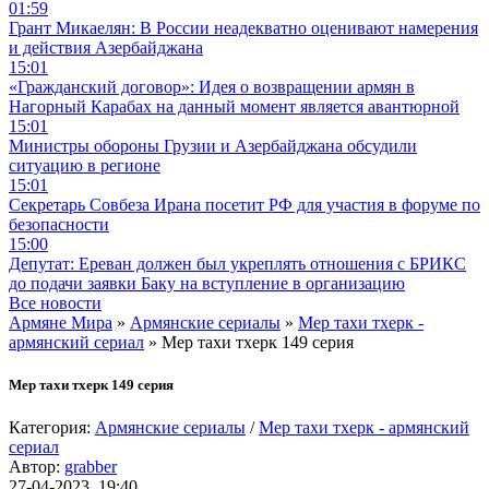
01:59
Грант Микаелян: В России неадекватно оценивают намерения
и действия Азербайджана
15:01
«Гражданский договор»: Идея о возвращении армян в
Нагорный Карабах на данный момент является авантюрной
15:01
Министры обороны Грузии и Азербайджана обсудили
ситуацию в регионе
15:01
Секретарь Совбеза Ирана посетит РФ для участия в форуме по
безопасности
15:00
Депутат: Ереван должен был укреплять отношения с БРИКС
до подачи заявки Баку на вступление в организацию
Все новости
Армяне Мира
»
Армянские сериалы
»
Мер тахи тхерк -
армянский сериал
» Мер тахи тхерк 149 серия
Мер тахи тхерк 149 серия
Категория:
Армянские сериалы
/
Мер тахи тхерк - армянский
сериал
Автор:
grabber
27-04-2023, 19:40