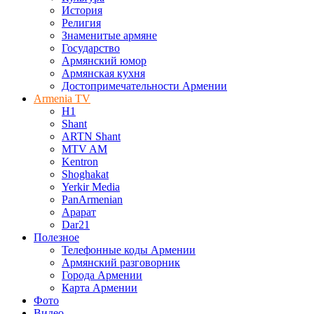
История
Религия
Знаменитые армяне
Государство
Армянский юмор
Армянская кухня
Достопримечательности Армении
Armenia TV
H1
Shant
ARTN Shant
MTV AM
Kentron
Shoghakat
Yerkir Media
PanArmenian
Арарат
Dar21
Полезное
Телефонные коды Армении
Армянский разговорник
Города Армении
Карта Армении
Фото
Видео