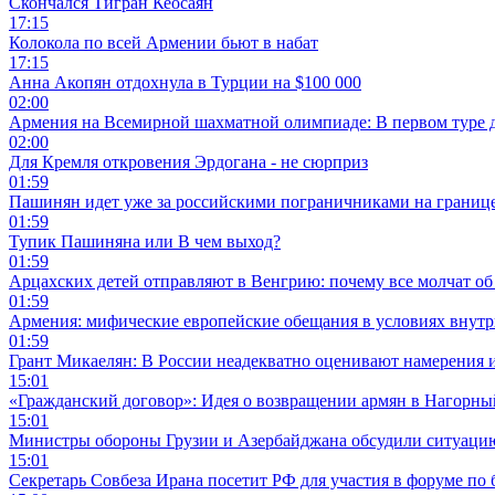
Скончался Тигран Кеосаян
17:15
Колокола по всей Армении бьют в набат
17:15
Анна Акопян отдохнула в Турции на $100 000
02:00
Армения на Всемирной шахматной олимпиаде: В первом туре 
02:00
Для Кремля откровения Эрдогана - не сюрприз
01:59
Пашинян идет уже за российскими пограничниками на границ
01:59
Тупик Пашиняна или В чем выход?
01:59
Арцахских детей отправляют в Венгрию: почему все молчат об
01:59
Армения: мифические европейские обещания в условиях внут
01:59
Грант Микаелян: В России неадекватно оценивают намерения 
15:01
«Гражданский договор»: Идея о возвращении армян в Нагорны
15:01
Министры обороны Грузии и Азербайджана обсудили ситуацию
15:01
Секретарь Совбеза Ирана посетит РФ для участия в форуме по 