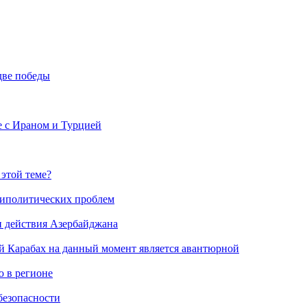
две победы
е с Ираном и Турцией
 этой теме?
риполитических проблем
и действия Азербайджана
й Карабах на данный момент является авантюрной
 в регионе
безопасности