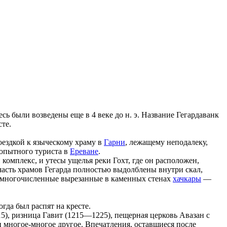
 были возведены еще в 4 веке до н. э. Название Гегардаванк
сте.
оездкой к языческому храму в
Гарни
, лежащему неподалеку,
бопытного туриста в
Ереване
.
комплекс, и утесы ущелья реки Гохт, где он расположен,
асть храмов Гегарда полностью выдолблены внутри скал,
и многочисленные вырезанные в каменных стенах
хачкары
—
гда был распят на кресте.
5), ризница Гавит (1215—1225), пещерная церковь Авазан с
и многое-многое другое. Впечатления, оставшиеся после