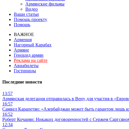
Армянские фильмы
Видео
Ваши статьи
Помощь проекту
Помощь
ВАЖНОЕ
Армения
Нагорный Карабах
Армяне
Геноцид армян
Реклама на сайте
Авиабилеты
Гостиницы
Последние новости
13:57
Армянская делегация отправилась в Вену для участия в «Евро
16:57
Самвел Карапетян: «Азербайджан может быть гарантом лишь 
16:52
Роберт Кочарян: Никаких договоренностей с Сержем Саргсяном
12:34