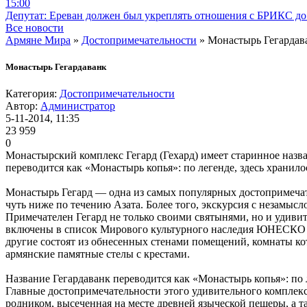
15:00
Депутат: Ереван должен был укреплять отношения с БРИКС до 
Все новости
Армяне Мира
»
Достопримечательности
» Монастырь Гегардав
Монастырь Гегардаванк
Категория:
Достопримечательности
Автор:
Администратор
5-11-2014, 11:35
23 959
0
Монастырский комплекс Гегард (Гехард) имеет старинное назв
переводится как «Монастырь копья»: по легенде, здесь хранило
Монастырь Гегард — одна из самых популярных достопримеча
чуть ниже по течению Азата. Более того, экскурсия с незамыс
Примечателен Гегард не только своими святынями, но и удивит
включены в список Мирового культурного наследия ЮНЕСКО — 
другие состоят из обнесенных стенами помещений, комнаты к
армянские памятные стелы с крестами.
Название Гегардаванк переводится как «Монастырь копья»: по л
Главные достопримечательности этого удивительного комплекса
родником, высеченная на месте древней языческой пещеры, а т