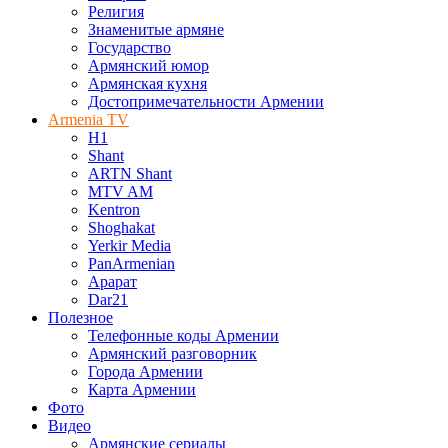
Религия
Знаменитые армяне
Государство
Армянский юмор
Армянская кухня
Достопримечательности Армении
Armenia TV
H1
Shant
ARTN Shant
MTV AM
Kentron
Shoghakat
Yerkir Media
PanArmenian
Арарат
Dar21
Полезное
Телефонные коды Армении
Армянский разговорник
Города Армении
Карта Армении
Фото
Видео
Армянские сериалы