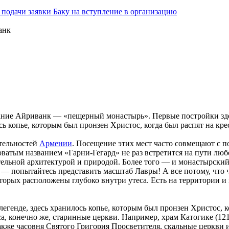
подачи заявки Баку на вступление в организацию
анк
ание Айриванк — «пещерный монастырь». Первые постройки здесь
сь копье, которым был пронзен Христос, когда был распят на кре
тельностей
Армении
. Посещение этих мест часто совмещают с п
ловатым названием «Гарни-Гегард» не раз встретится на пути лю
ельной архитектурой и природой. Более того — и монастырский 
попытайтесь представить масштаб Лавры! А все потому, что ч
оторых расположены глубоко внутри утеса. Есть на территории 
егенде, здесь хранилось копье, которым был пронзен Христос, ко
, конечно же, старинные церкви. Например, храм Катогике (121
акже часовня Святого Григория Просветителя, скальные церкви 