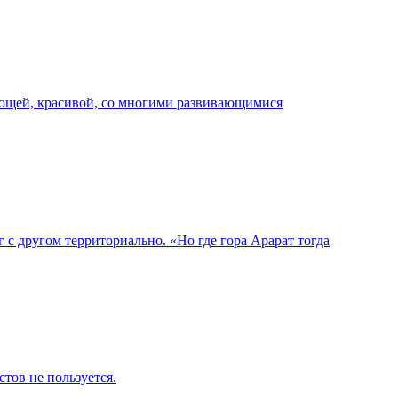
ающей, красивой, со многими развивающимися
 с другом территориально. «Но где гора Арарат тогда
тов не пользуется.