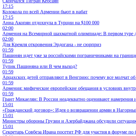
Скончался Тигран Кеосаян
17:15
Колокола по всей Армении бьют в набат
17:15
Анна Акопян отдохнула в Турции на $100 000
02:00
Армения на Всемирной шахматной олимпиаде: В первом туре 
02:00
Для Кремля откровения Эрдогана - не сюрприз
01:59
Пашинян идет уже за российскими пограничниками на границ
01:59
Тупик Пашиняна или В чем выход?
01:59
Арцахских детей отправляют в Венгрию: почему все молчат об
01:59
Армения: мифические европейские обещания в условиях внут
01:59
Грант Микаелян: В России неадекватно оценивают намерения 
15:01
«Гражданский договор»: Идея о возвращении армян в Нагорны
15:01
Министры обороны Грузии и Азербайджана обсудили ситуацию
15:01
Секретарь Совбеза Ирана посетит РФ для участия в форуме по 