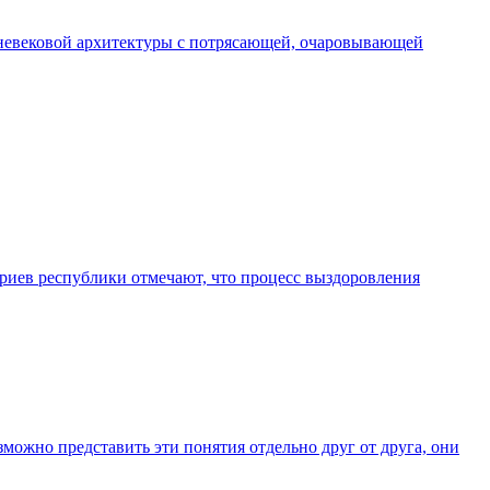
дневековой архитектуры с потрясающей, очаровывающей
ориев республики отмечают, что процесс выздоровления
можно представить эти понятия отдельно друг от друга, они