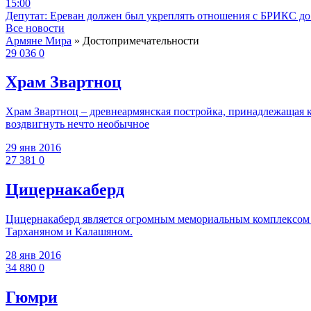
15:00
Депутат: Ереван должен был укреплять отношения с БРИКС до 
Все новости
Армяне Мира
» Достопримечательности
29 036
0
Храм Звартноц
Храм Звартноц – древнеармянская постройка, принадлежащая к 6
воздвигнуть нечто необычное
29 янв 2016
27 381
0
Цицернакаберд
Цицернакаберд является огромным мемориальным комплексом 
Тарханяном и Калашяном.
28 янв 2016
34 880
0
Гюмри