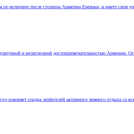
м по величине после столицы Армении Еревана, и имеет свои ун
культурной и религиозной достопримечательностью Армении. Огр
од покоряет сердца любителей активного зимнего отдыха со все