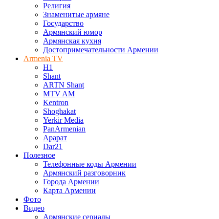
Религия
Знаменитые армяне
Государство
Армянский юмор
Армянская кухня
Достопримечательности Армении
Armenia TV
H1
Shant
ARTN Shant
MTV AM
Kentron
Shoghakat
Yerkir Media
PanArmenian
Арарат
Dar21
Полезное
Телефонные коды Армении
Армянский разговорник
Города Армении
Карта Армении
Фото
Видео
Армянские сериалы