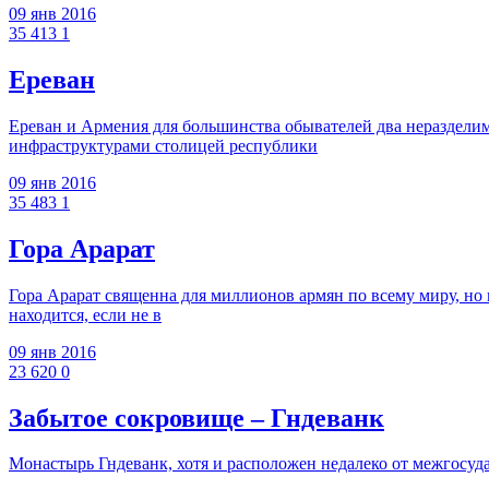
09 янв 2016
35 413
1
Ереван
Ереван и Армения для большинства обывателей два неразделим
инфраструктурами столицей республики
09 янв 2016
35 483
1
Гора Арарат
Гора Арарат священна для миллионов армян по всему миру, но м
находится, если не в
09 янв 2016
23 620
0
Забытое сокровище – Гндеванк
Монастырь Гндеванк, хотя и расположен недалеко от межгосуд