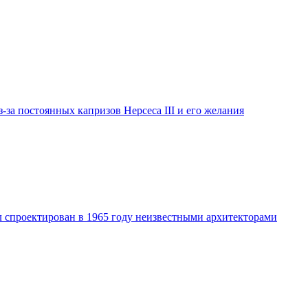
-за постоянных капризов Нерсеса III и его желания
 спроектирован в 1965 году неизвестными архитекторами