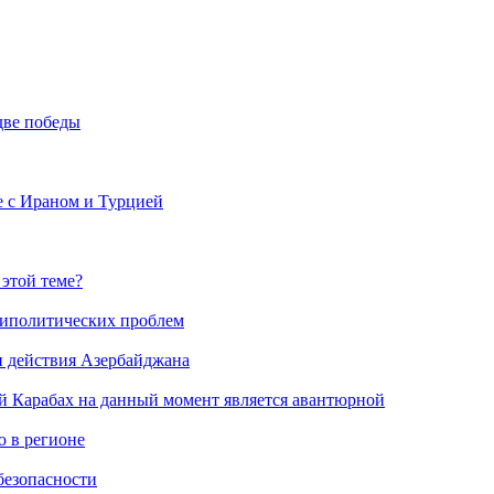
две победы
е с Ираном и Турцией
 этой теме?
риполитических проблем
и действия Азербайджана
й Карабах на данный момент является авантюрной
 в регионе
безопасности