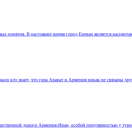
ых понятия. В настоящее время город Ереван является расцвет
ало кто знает, что гора Арарат и Армения никак не связаны друг
арственной дороги Армения-Иран, особой популярностью у турис