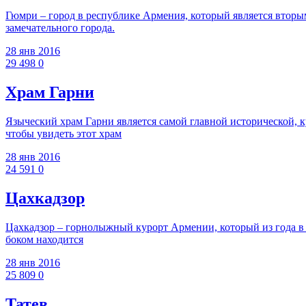
Гюмри – город в республике Армения, который является вторы
замечательного города.
28 янв 2016
29 498
0
Храм Гарни
Языческий храм Гарни является самой главной исторической, 
чтобы увидеть этот храм
28 янв 2016
24 591
0
Цахкадзор
Цахкадзор – горнолыжный курорт Армении, который из года в г
боком находится
28 янв 2016
25 809
0
Татев