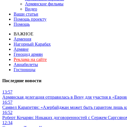
Армянские фильмы
Видео
Ваши статьи
Помощь проекту
Помощь
ВАЖНОЕ
Армения
Нагорный Карабах
Армяне
Геноцид армян
Реклама на сайте
Авиабилеты
Гостиницы
Последние новости
13:57
Армянская делегация отправилась в Вену для участия в «Евро
16:57
Самвел Карапетян: «Азербайджан может быть гарантом лишь 
16:52
Роберт Кочарян: Никаких договоренностей с Сержем Саргсяном
12:34