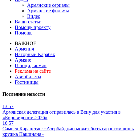
Армянские сериалы
Армянские фильмы
Видео
Ваши статьи
Помощь проекту
Помощь
ВАЖНОЕ
Армения
Нагорный Карабах
Армяне
Геноцид армян
Реклама на сайте
Авиабилеты
Гостиницы
Последние новости
13:57
Армянская делегация отправилась в Вену для участия в
«Евровидении-2026»
16:57
Самвел Карапетян: «Азербайджан может быть гарантом лишь
кружка Пашиняна»