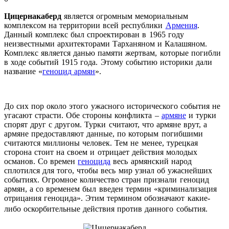
Цицернакаберд
является огромным мемориальным
комплексом на территории всей республики
Армения
.
Данный комплекс был спроектирован в 1965 году
неизвестными архитекторами Тарханяном и Калашяном.
Комплекс является данью памяти жертвам, которые погибли
в ходе событий 1915 года. Этому событию историки дали
название «
геноцид армян
».
До сих пор около этого ужасного исторического события не
угасают страсти. Обе стороны конфликта –
армяне
и турки
спорят друг с другом. Турки считают, что армяне врут, а
армяне предоставляют данные, по которым погибшими
считаются миллионы человек. Тем не менее, турецкая
сторона стоит на своем и отрицает действия молодых
османов. Со времен
геноцида
весь армянский народ
сплотился для того, чтобы весь мир узнал об ужаснейших
событиях. Огромное количество стран признали геноцид
армян, а со временем был введен термин «криминализация
отрицания геноцида». Этим термином обозначают какие-
либо оскорбительные действия против данного события.