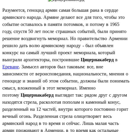
Разумеется, геноцид армян самая большая рана в сердце
армянского народа. Армяне делают все для того, чтобы это
событие оставалось в памяти потомков, и потому в 1965
году, спустя 50 лет после страшных событий, были принято
решение воздвигнуть мемориал. Но правительство Армении
решило дать волю армянскому народу - был объявлен
конкурс на самый лучший проект мемориала, который
выиграли архитекторы, построившие
Цицернакаберд
в
Ереване
. Замысел авторов был таковым: все, вне
зависимости от вероисповедания, национальности, мнения о
геноциде и знаний об этом событии, должны были понимать
смысл, вложенный в этот мемориал. Именно
поэтому
Цицернакаберд
выглядит так: рядом друг с другом
находятся стрела, расколотая пополам и каменный конус,
разделенный на 12 частей, внутри которого постоянно горит
вечный огонь. Разделенная стрела олицетворяет весь
армянский народ в то время и сейчас. Лишь малая часть
армян проживают в Армении, в то время как остальные