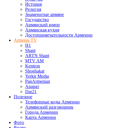
История
Религия
Знаменитые армяне
Государство
Армянский юмор
Армянская кухня
Достопримечательности Армении
Armenia TV
H1
Shant
ARTN Shant
MTV AM
Kentron
Shoghakat
Yerkir Media
PanArmenian
Арарат
Dar21
Полезное
Телефонные коды Армении
Армянский разговорник
Города Армении
Карта Армении
Фото
Видео