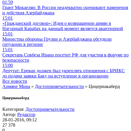
01:59
Грант Микаелян: В России неадекватно оценивают намерения
и действия Азербайджана
15:01
«Гражданский договор»: Идея о возвращении армян в
Нагорный Карабах на данный момент является авантюрной
15:01
Министры обороны Грузии и Азербайджана обсудили
ситуацию в регионе
15:01
Секретарь Совбеза Ирана посетит РФ для участия в форуме по
безопасности
15:00
Депутат: Ереван должен был укреплять отношения с БРИКС
до подачи заявки Баку на вступление в организацию
Все новости
Армяне Мира
»
Достопримечательности
» Цицернакаберд
Цицернакаберд
Категория:
Достопримечательности
Автор:
Редактор
28-01-2016, 09:12
27 378
0