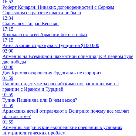
16:52
Роберт Кочарян: Никаких договоренностей с Сержем
Саргсяном о транзите власти не было
12:34
Скончался Тигран Кеосаян
17:15
Колокола по всей Армении бьют в набат
17:15
Анна Акопян отдохнула в Турции на $100 000
02:00
Армения на Всемирной шахматной олимпиаде: В первом туре
две победы
02:00
Для Кремля откровения Эрдогана - не сюрприз
01:59
Пашинян идет уже за российскими пограничниками на
границе с Ираном и Турцией
01:59
Тупик Пашиняна или В чем выход?
01:59
Арцахских детей отправляют в Венгрию: почему все молчат
об этой теме?
01:59
Армения: мифические европейские обещания в условиях
внутриполитических проблем