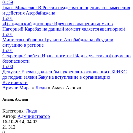
01:59
Грант Микаелян: В России неадекватно оценивают намерения
и действия Азербайджана
15:01
«Гражданский договор»: Идея о возвращении армян в
Нагорный Карабах на данный момент является авантюрной
15:01
Министры обороны Грузии и Азербайджана обсудили
ситуацию в регионе
15:01
Секретарь Совбеза Ирана посетит РФ для участия в форуме по
безопасности
15:00
Депутат: Ереван должен был укреплять отношения с БРИКС
до подачи заявки Баку на вступление в организацию
Все новости
Армяне Мира
»
Люди
» Амаяк Акопян
Амаяк Акопян
Категория:
Люди
Автор:
Администратор
16-10-2014, 04:02
21 312
0