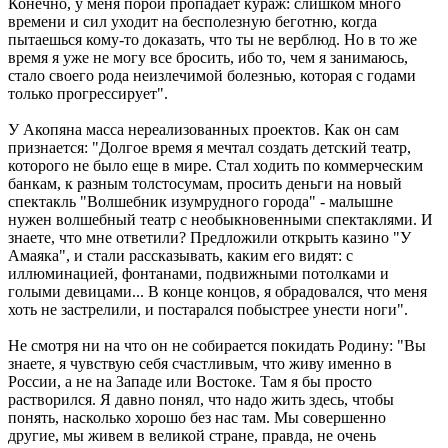
Конечно, у меня порой пропадает кураж: слишком много
времени и сил уходит на бесполезную беготню, когда
пытаешься кому-то доказать, что ты не верблюд. Но в то же
время я уже не могу все бросить, ибо то, чем я занимаюсь,
стало своего рода неизлечимой болезнью, которая с годами
только прогрессирует".
У Акопяна масса нереализованных проектов. Как он сам
признается: "Долгое время я мечтал создать детский театр,
которого не было еще в мире. Стал ходить по коммерческим
банкам, к разным толстосумам, просить деньги на новый
спектакль "Волшебник изумрудного города" - малышне
нужен волшебный театр с необыкновенными спектаклями. И
знаете, что мне ответили? Предложили открыть казино "У
Амаяка", и стали рассказывать, каким его видят: с
иллюминацией, фонтанами, подвижными потолками и
голыми девицами... В конце концов, я обрадовался, что меня
хоть не застрелили, и постарался побыстрее унести ноги".
Не смотря ни на что он не собирается покидать Родину: "Вы
знаете, я чувствую себя счастливым, что живу именно в
России, а не на Западе или Востоке. Там я бы просто
растворился. Я давно понял, что надо жить здесь, чтобы
понять, насколько хорошо без нас там. Мы совершенно
другие, мы живем в великой стране, правда, не очень