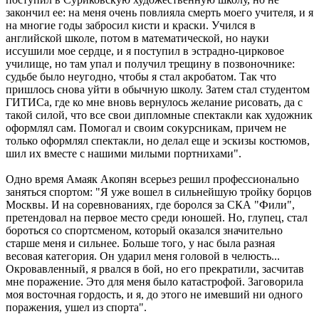
закончил ее: на меня очень повлияла смерть моего учителя, и я
на многие годы забросил кисти и краски. Учился в
английской школе, потом в математической, но науки
иссушили мое сердце, и я поступил в эстрадно-цирковое
училище, но там упал и получил трещину в позвоночнике:
судьбе было неугодно, чтобы я стал акробатом. Так что
пришлось снова уйти в обычную школу. Затем стал студентом
ГИТИСа, где ко мне вновь вернулось желание рисовать, да с
такой силой, что все свои дипломные спектакли как художник
оформлял сам. Помогал и своим сокурсникам, причем не
только оформлял спектакли, но делал еще и эскизы костюмов,
шил их вместе с нашими милыми портнихами".
Одно время Амаяк Акопян всерьез решил профессионально
заняться спортом: "Я уже вошел в сильнейшую тройку борцов
Москвы. И на соревнованиях, где боролся за СКА "Фили",
претендовал на первое место среди юношей. Но, глупец, стал
бороться со спортсменом, который оказался значительно
старше меня и сильнее. Больше того, у нас была разная
весовая категория. Он ударил меня головой в челюсть...
Окровавленный, я рвался в бой, но его прекратили, засчитав
мне поражение. Это для меня было катастрофой. Заговорила
моя восточная гордость, и я, до этого не имевший ни одного
поражения, ушел из спорта".