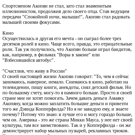
Спортсменом Акопян не стал, зато стал знаменитым
иллюзионистом, продолжив дело своего отца. Став ведущим
передачи "Спокойной ночи, малыши!", Акопян стал радовать
малышей своими фокусами.
Кино
Осуществилась и другая его мечта - он сыграл более трех
десятков ролей в кино. Чаще всего, правда, это отрицательные
роли. Так уж получилось, что Акопян больше играл бандитов,
как, например, в фильмах "Воры в законе" или
"Взбесившийся автобус".
"Счастлив, что живу в России"
О своей настоящей жизни Акопян говорит: "То, чем я сейчас
занимаюсь, наверное, немало. Снимаюсь в кино, работаю на
телевидении, пишу книги, анекдоты, снял детский фильм. Но
по большому счету, могу-то я намного больше. Просто в своей
стране мне не хотят помогать. Зачем давать деньги Амаяку
Акопяну, когда можно заплатить большие деньги и привезти
того же Дэвида Копперфилда? Но я не завидую ему, и знаете
почему? Потому что знаю: я лучше его и могу гораздо больше,
чем он. Америка - это же страна Микки Мауса, у нее нет своей
культуры, там все заимствовано. Так и у Копперфилда - он же
демонстрирует набор мыльных пузырей, рекламных трюков.