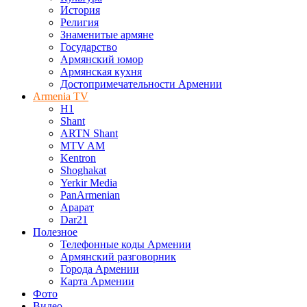
История
Религия
Знаменитые армяне
Государство
Армянский юмор
Армянская кухня
Достопримечательности Армении
Armenia TV
H1
Shant
ARTN Shant
MTV AM
Kentron
Shoghakat
Yerkir Media
PanArmenian
Арарат
Dar21
Полезное
Телефонные коды Армении
Армянский разговорник
Города Армении
Карта Армении
Фото
Видео