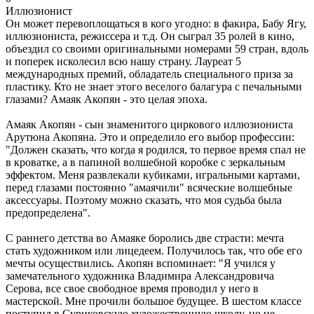
Иллюзионист
Он может перевоплощаться в кого угодно: в факира, Бабу Ягу,
иллюзиониста, режиссера и т.д. Он сыграл 35 ролей в кино,
объездил со своими оригинальными номерами 59 стран, вдоль
и поперек исколесил всю нашу страну. Лауреат 5
международных премий, обладатель специального приза за
пластику. Кто не знает этого веселого балагура с печальными
глазами? Амаяк Акопян - это целая эпоха.
Амаяк Акопян - сын знаменитого циркового иллюзиониста
Арутюна Акопяна. Это и определило его выбор профессии:
"Должен сказать, что когда я родился, то первое время спал не
в кроватке, а в папиной волшебной коробке с зеркальным
эффектом. Меня развлекали кубиками, игральными картами,
перед глазами постоянно "амаячили" всяческие волшебные
аксессуары. Поэтому можно сказать, что моя судьба была
предопределена".
С раннего детства во Амаяке боролись две страсти: мечта
стать художником или лицедеем. Получилось так, что обе его
мечты осуществились. Акопян вспоминает: "Я учился у
замечательного художника Владимира Александровича
Серова, все свое свободное время проводил у него в
мастерской. Мне прочили большое будущее. В шестом классе
поступил в Суриковскую художественную школу, но не