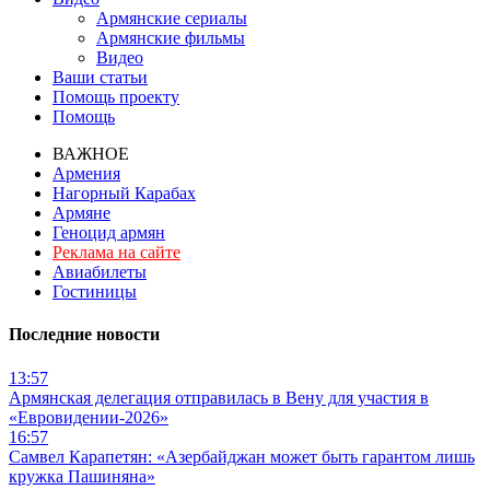
Армянские сериалы
Армянские фильмы
Видео
Ваши статьи
Помощь проекту
Помощь
ВАЖНОЕ
Армения
Нагорный Карабах
Армяне
Геноцид армян
Реклама на сайте
Авиабилеты
Гостиницы
Последние новости
13:57
Армянская делегация отправилась в Вену для участия в
«Евровидении-2026»
16:57
Самвел Карапетян: «Азербайджан может быть гарантом лишь
кружка Пашиняна»