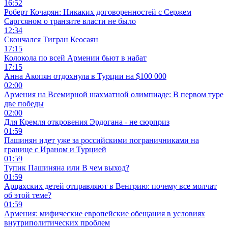
16:52
Роберт Кочарян: Никаких договоренностей с Сержем
Саргсяном о транзите власти не было
12:34
Скончался Тигран Кеосаян
17:15
Колокола по всей Армении бьют в набат
17:15
Анна Акопян отдохнула в Турции на $100 000
02:00
Армения на Всемирной шахматной олимпиаде: В первом туре
две победы
02:00
Для Кремля откровения Эрдогана - не сюрприз
01:59
Пашинян идет уже за российскими пограничниками на
границе с Ираном и Турцией
01:59
Тупик Пашиняна или В чем выход?
01:59
Арцахских детей отправляют в Венгрию: почему все молчат
об этой теме?
01:59
Армения: мифические европейские обещания в условиях
внутриполитических проблем