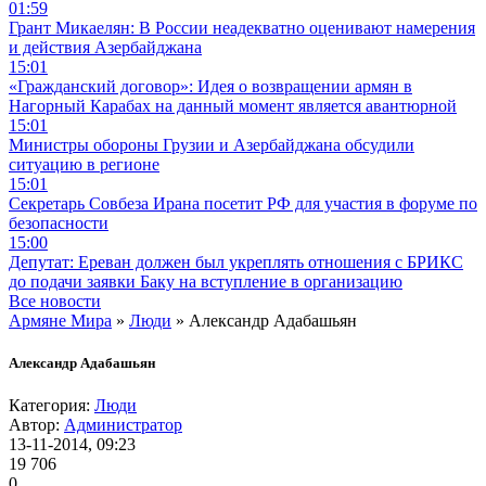
01:59
Грант Микаелян: В России неадекватно оценивают намерения
и действия Азербайджана
15:01
«Гражданский договор»: Идея о возвращении армян в
Нагорный Карабах на данный момент является авантюрной
15:01
Министры обороны Грузии и Азербайджана обсудили
ситуацию в регионе
15:01
Секретарь Совбеза Ирана посетит РФ для участия в форуме по
безопасности
15:00
Депутат: Ереван должен был укреплять отношения с БРИКС
до подачи заявки Баку на вступление в организацию
Все новости
Армяне Мира
»
Люди
» Александр Адабашьян
Александр Адабашьян
Категория:
Люди
Автор:
Администратор
13-11-2014, 09:23
19 706
0