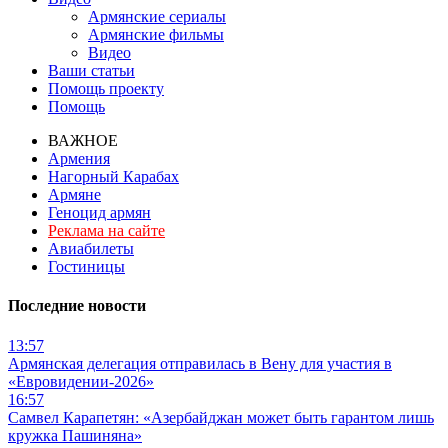
Армянские сериалы
Армянские фильмы
Видео
Ваши статьи
Помощь проекту
Помощь
ВАЖНОЕ
Армения
Нагорный Карабах
Армяне
Геноцид армян
Реклама на сайте
Авиабилеты
Гостиницы
Последние новости
13:57
Армянская делегация отправилась в Вену для участия в
«Евровидении-2026»
16:57
Самвел Карапетян: «Азербайджан может быть гарантом лишь
кружка Пашиняна»