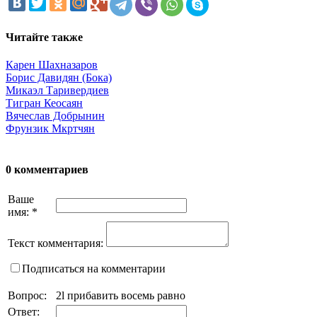
Читайте также
Карен Шахназаров
Борис Давидян (Бока)
Микаэл Таривердиев
Тигран Кеосаян
Вячеслав Добрынин
Фрунзик Мкртчян
0 комментариев
Ваше
имя:
*
Текст комментария:
Подписаться на комментарии
Вопрос:
2l прибавить восемь равно
Ответ: