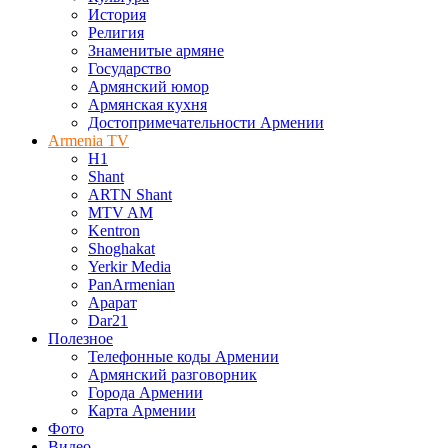
История
Религия
Знаменитые армяне
Государство
Армянский юмор
Армянская кухня
Достопримечательности Армении
Armenia TV
H1
Shant
ARTN Shant
MTV AM
Kentron
Shoghakat
Yerkir Media
PanArmenian
Арарат
Dar21
Полезное
Телефонные коды Армении
Армянский разговорник
Города Армении
Карта Армении
Фото
Видео