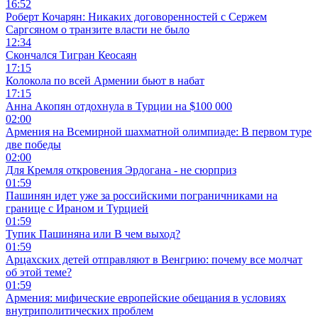
16:52
Роберт Кочарян: Никаких договоренностей с Сержем
Саргсяном о транзите власти не было
12:34
Скончался Тигран Кеосаян
17:15
Колокола по всей Армении бьют в набат
17:15
Анна Акопян отдохнула в Турции на $100 000
02:00
Армения на Всемирной шахматной олимпиаде: В первом туре
две победы
02:00
Для Кремля откровения Эрдогана - не сюрприз
01:59
Пашинян идет уже за российскими пограничниками на
границе с Ираном и Турцией
01:59
Тупик Пашиняна или В чем выход?
01:59
Арцахских детей отправляют в Венгрию: почему все молчат
об этой теме?
01:59
Армения: мифические европейские обещания в условиях
внутриполитических проблем