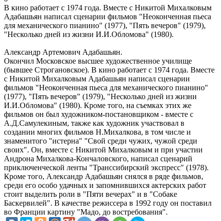
В кино работает с 1974 года. Вместе с Никитой Михалковым
Адабашьян написал сценарии фильмов "Неоконченная пьеса
для механического пианино" (1977), "Пять вечеров" (1979),
"Несколько дней из жизни И.И.Обломова" (1980).
Александр Артемович Адабашьян.
Окончил Московское высшее художественное училище
(бывшее Строгановское). В кино работает с 1974 года. Вместе
с Никитой Михалковым Адабашьян написал сценарии
фильмов "Неоконченная пьеса для механического пианино"
(1977), "Пять вечеров" (1979), "Несколько дней из жизни
И.И.Обломова" (1980). Кроме того, на съемках этих же
фильмов он был художником-постановщиком - вместе с
А.Д.Самулекиным, также как художник участвовал в
создании многих фильмов Н.Михалкова, в том числе и
знаменитого "истерна" "Свой среди чужих, чужой среди
своих". Он, вместе с Никитой Михалковым и при участии
Андрона Михалкова-Кончаловского, написал сценарий
приключенческой ленты "Транссибирский экспресс" (1978).
Кроме того, Александр Адабашьян снялся в ряде фильмов,
среди его особо удачных и запомнившихся актерских работ
стоит выделить роли в "Пяти вечерах" и в "Собаке
Баскервилей". В качестве режиссера в 1992 году он поставил
во Франции картину "Мадо, до востребования".