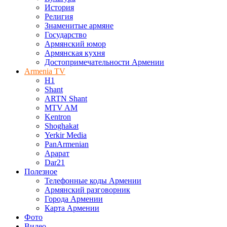
История
Религия
Знаменитые армяне
Государство
Армянский юмор
Армянская кухня
Достопримечательности Армении
Armenia TV
H1
Shant
ARTN Shant
MTV AM
Kentron
Shoghakat
Yerkir Media
PanArmenian
Арарат
Dar21
Полезное
Телефонные коды Армении
Армянский разговорник
Города Армении
Карта Армении
Фото
Видео