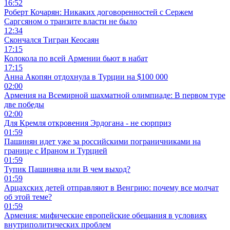
16:52
Роберт Кочарян: Никаких договоренностей с Сержем
Саргсяном о транзите власти не было
12:34
Скончался Тигран Кеосаян
17:15
Колокола по всей Армении бьют в набат
17:15
Анна Акопян отдохнула в Турции на $100 000
02:00
Армения на Всемирной шахматной олимпиаде: В первом туре
две победы
02:00
Для Кремля откровения Эрдогана - не сюрприз
01:59
Пашинян идет уже за российскими пограничниками на
границе с Ираном и Турцией
01:59
Тупик Пашиняна или В чем выход?
01:59
Арцахских детей отправляют в Венгрию: почему все молчат
об этой теме?
01:59
Армения: мифические европейские обещания в условиях
внутриполитических проблем