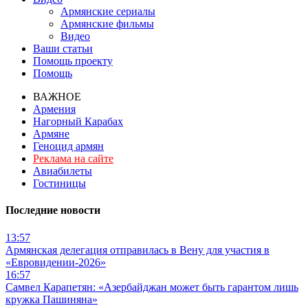
Армянские сериалы
Армянские фильмы
Видео
Ваши статьи
Помощь проекту
Помощь
ВАЖНОЕ
Армения
Нагорный Карабах
Армяне
Геноцид армян
Реклама на сайте
Авиабилеты
Гостиницы
Последние новости
13:57
Армянская делегация отправилась в Вену для участия в
«Евровидении-2026»
16:57
Самвел Карапетян: «Азербайджан может быть гарантом лишь
кружка Пашиняна»