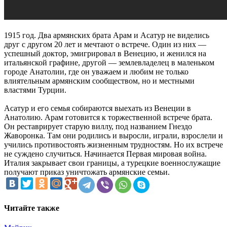
1915 год. Два армянских брата Арам и Асатур не виделись
друг с другом 20 лет и мечтают о встрече. Один из них —
успешный доктор, эмигрировал в Венецию, и женился на
итальянской графине, другой — землевладелец в маленьком
городе Анатолии, где он уважаем и любим не только
влиятельным армянским сообществом, но и местными
властями Турции.
Асатур и его семья собираются выехать из Венеции в
Анатолию. Арам готовится к торжественной встрече брата.
Он реставрирует старую виллу, под названием Гнездо
Жаворонка. Там они родились и выросли, играли, взрослели и
учились противостоять жизненным трудностям. Но их встрече
не суждено случиться. Начинается Первая мировая война.
Италия закрывает свои границы, а турецкие военнослужащие
получают приказ уничтожать армянские семьи.
Читайте также