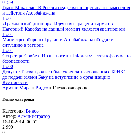
01:59
Грант Микаелян: В России неадекватно оценивают намерения
и действия Азербайджана
15:01
«Гражданский договор»: Идея о возвращении армян в
Нагорный Карабах на данный момент является авантюрной
15:01
Министры обороны Грузии и Азербайджана обсудили
ситуацию в регионе
15:01
Секретарь Совбеза Ирана посетит РФ для участия в форуме по
безопасности
15:00
Депутат: Ереван должен был укреплять отношения с БРИКС
до подачи заявки Баку на вступление в организацию
Все новости
Армяне Мира
»
Видео
» Гнездо жаворонка
Гнездо жаворонка
Категория:
Видео
Автор:
Администратор
16-10-2014, 06:55
2 999
0