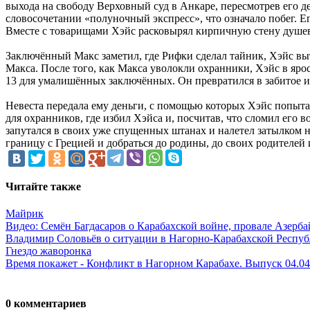
выхода на свободу Верховный суд в Анкаре, пересмотрев его д
словосочетании «полуночный экспресс», что означало побег. 
Вместе с товарищами Хэйс расковырял кирпичную стену душев
Заключённый Макс заметил, где Рифки сделал тайник, Хэйс выт
Макса. После того, как Макса уволокли охранники, Хэйс в ярос
13 для умалишённых заключённых. Он превратился в забитое и
Невеста передала ему деньги, с помощью которых Хэйс попытал
для охранников, где избил Хэйса и, посчитав, что сломил его 
запутался в своих уже спущенных штанах и налетел затылком 
границу с Грецией и добраться до родины, до своих родителей 
Читайте также
Майрик
Видео: Семён Багдасаров о Карабахской войне, провале Азерб
Владимир Соловьёв о ситуации в Нагорно-Карабахской Респуб
Гнездо жаворонка
Время покажет - Конфликт в Нагорном Карабахе. Выпуск 04.04
0 комментариев