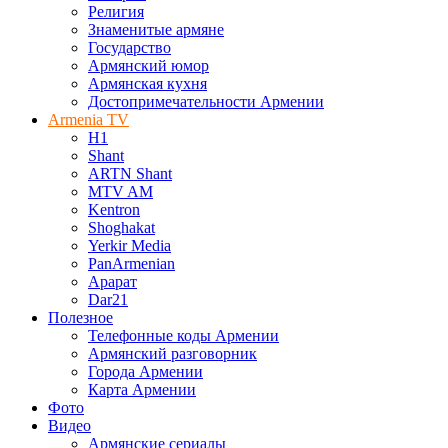
Религия
Знаменитые армяне
Государство
Армянский юмор
Армянская кухня
Достопримечательности Армении
Armenia TV
H1
Shant
ARTN Shant
MTV AM
Kentron
Shoghakat
Yerkir Media
PanArmenian
Арарат
Dar21
Полезное
Телефонные коды Армении
Армянский разговорник
Города Армении
Карта Армении
Фото
Видео
Армянские сериалы