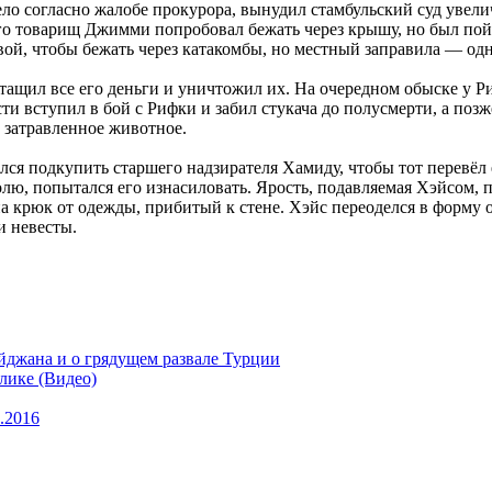
ело согласно жалобе прокурора, вынудил стамбульский суд увели
Его товарищ Джимми попробовал бежать через крышу, но был пой
ой, чтобы бежать через катакомбы, но местный заправила — од
ащил все его деньги и уничтожил их. На очередном обыске у Риф
ти вступил в бой с Рифки и забил стукача до полусмерти, а позж
 затравленное животное.
ся подкупить старшего надзирателя Хамиду, чтобы тот перевёл е
волю, попытался его изнасиловать. Ярость, подавляемая Хэйсом, 
на крюк от одежды, прибитый к стене. Хэйс переоделся в форму
и невесты.
айджана и о грядущем развале Турции
лике (Видео)
.2016