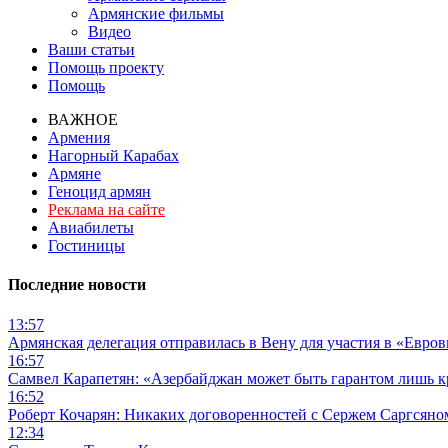
Армянские фильмы
Видео
Ваши статьи
Помощь проекту
Помощь
ВАЖНОЕ
Армения
Нагорный Карабах
Армяне
Геноцид армян
Реклама на сайте
Авиабилеты
Гостиницы
Последние новости
13:57
Армянская делегация отправилась в Вену для участия в «Евро
16:57
Самвел Карапетян: «Азербайджан может быть гарантом лишь 
16:52
Роберт Кочарян: Никаких договоренностей с Сержем Саргсяном
12:34