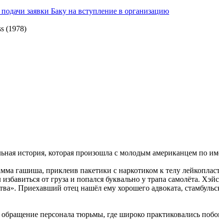
подачи заявки Баку на вступление в организацию
s (1978)
льная история, которая произошла с молодым американцем по им
ма гашиша, приклеив пакетики с наркотиком к телу лейкопласты
избавиться от груза и попался буквально у трапа самолёта. Хэй
тва». Приехавший отец нашёл ему хорошего адвоката, стамбульск
обращение персонала тюрьмы, где широко практиковались побои и