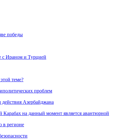
две победы
е с Ираном и Турцией
 этой теме?
риполитических проблем
и действия Азербайджана
й Карабах на данный момент является авантюрной
 в регионе
безопасности