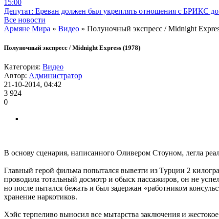
15:00
Депутат: Ереван должен был укреплять отношения с БРИКС до 
Все новости
Армяне Мира
»
Видео
» Полуночный экспресс / Midnight Expres
Полуночный экспресс / Midnight Express (1978)
Категория:
Видео
Автор:
Администратор
21-10-2014, 04:42
3 924
0
В основу сценария, написанного Оливером Стоуном, легла реа
Главный герой фильма попытался вывезти из Турции 2 килограм
проводила тотальный досмотр и обыск пассажиров, он не успел 
но после пытался бежать и был задержан «работником консульс
хранение наркотиков.
Хэйс терпеливо выносил все мытарства заключения и жестокое 