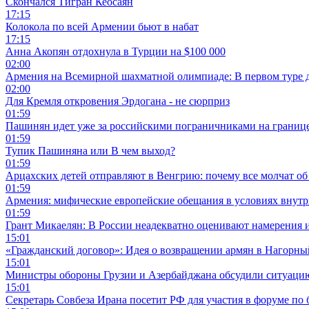
Скончался Тигран Кеосаян
17:15
Колокола по всей Армении бьют в набат
17:15
Анна Акопян отдохнула в Турции на $100 000
02:00
Армения на Всемирной шахматной олимпиаде: В первом туре 
02:00
Для Кремля откровения Эрдогана - не сюрприз
01:59
Пашинян идет уже за российскими пограничниками на границ
01:59
Тупик Пашиняна или В чем выход?
01:59
Арцахских детей отправляют в Венгрию: почему все молчат об
01:59
Армения: мифические европейские обещания в условиях внут
01:59
Грант Микаелян: В России неадекватно оценивают намерения 
15:01
«Гражданский договор»: Идея о возвращении армян в Нагорны
15:01
Министры обороны Грузии и Азербайджана обсудили ситуацию
15:01
Секретарь Совбеза Ирана посетит РФ для участия в форуме по 