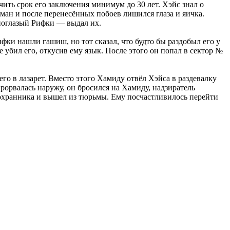
чить срок его заключения минимум до 30 лет. Хэйс знал о
ман и после перенесённых побоев лишился глаза и яичка.
ноглазый Рифки — выдал их.
ки нашли гашиш, но тот сказал, что будто бы раздобыл его у
е убил его, откусив ему язык. После этого он попал в сектор №
го в лазарет. Вместо этого Хамиду отвёл Хэйса в раздевалку
прорвалась наружу, он бросился на Хамиду, надзиратель
 охранника и вышел из тюрьмы. Ему посчастливилось перейти