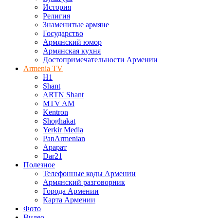
История
Религия
Знаменитые армяне
Государство
Армянский юмор
Армянская кухня
Достопримечательности Армении
Armenia TV
H1
Shant
ARTN Shant
MTV AM
Kentron
Shoghakat
Yerkir Media
PanArmenian
Арарат
Dar21
Полезное
Телефонные коды Армении
Армянский разговорник
Города Армении
Карта Армении
Фото
Видео