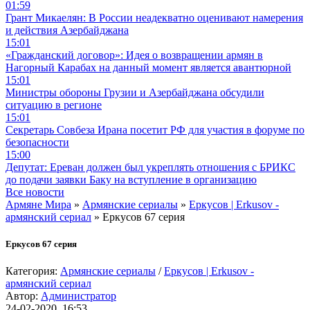
01:59
Грант Микаелян: В России неадекватно оценивают намерения
и действия Азербайджана
15:01
«Гражданский договор»: Идея о возвращении армян в
Нагорный Карабах на данный момент является авантюрной
15:01
Министры обороны Грузии и Азербайджана обсудили
ситуацию в регионе
15:01
Секретарь Совбеза Ирана посетит РФ для участия в форуме по
безопасности
15:00
Депутат: Ереван должен был укреплять отношения с БРИКС
до подачи заявки Баку на вступление в организацию
Все новости
Армяне Мира
»
Армянские сериалы
»
Еркусов | Erkusov -
армянский сериал
» Еркусов 67 серия
Еркусов 67 серия
Категория:
Армянские сериалы
/
Еркусов | Erkusov -
армянский сериал
Автор:
Администратор
24-02-2020, 16:53