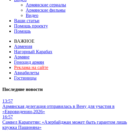
Армянские сериалы
Армянские фильмы
Видео
Ваши статьи
Помощь проекту
Помощь
ВАЖНОЕ
Армения
Нагорный Карабах
Армяне
Геноцид армян
Реклама на сайте
Авиабилеты
Гостиницы
Последние новости
13:57
Армянская делегация отправилась в Вену для участия в
«Евровидении-2026»
16:57
Самвел Карапетян: «Азербайджан может быть гарантом лишь
кружка Пашиняна»