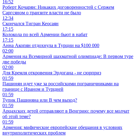
16:52
Роберт Кочарян: Никаких договоренностей с Сержем
Саргсяном о транзите власти не было
12:34
Скончался Тигран Кеосаян
17:15
Колокола по всей Армении бьют в набат
17:15
Анна Акопян отдохнула в Турции на $100 000
02:00
Армения на Всемирной шахматной олимпиаде: В первом туре
две победы
02:00
Для Кремля откровения Эрдогана - не сюрприз
01:59
Пашинян идет уже за российскими пограничниками на
границе с Ираном и Турцией
01:59
Тупик Пашиняна или В чем выход?
01:59
Арцахских детей отправляют в Венгрию: почему все молчат
об этой теме?
01:59
Армения: мифические европейские обещания в условиях
внутриполитических проблем