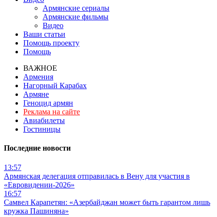
Армянские сериалы
Армянские фильмы
Видео
Ваши статьи
Помощь проекту
Помощь
ВАЖНОЕ
Армения
Нагорный Карабах
Армяне
Геноцид армян
Реклама на сайте
Авиабилеты
Гостиницы
Последние новости
13:57
Армянская делегация отправилась в Вену для участия в
«Евровидении-2026»
16:57
Самвел Карапетян: «Азербайджан может быть гарантом лишь
кружка Пашиняна»