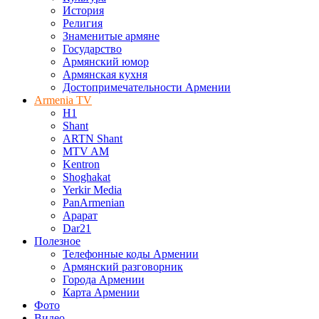
История
Религия
Знаменитые армяне
Государство
Армянский юмор
Армянская кухня
Достопримечательности Армении
Armenia TV
H1
Shant
ARTN Shant
MTV AM
Kentron
Shoghakat
Yerkir Media
PanArmenian
Арарат
Dar21
Полезное
Телефонные коды Армении
Армянский разговорник
Города Армении
Карта Армении
Фото
Видео