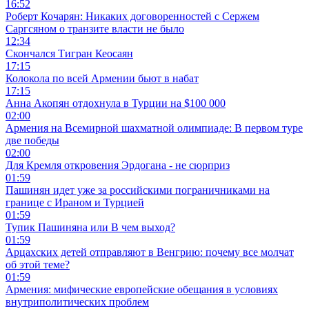
16:52
Роберт Кочарян: Никаких договоренностей с Сержем
Саргсяном о транзите власти не было
12:34
Скончался Тигран Кеосаян
17:15
Колокола по всей Армении бьют в набат
17:15
Анна Акопян отдохнула в Турции на $100 000
02:00
Армения на Всемирной шахматной олимпиаде: В первом туре
две победы
02:00
Для Кремля откровения Эрдогана - не сюрприз
01:59
Пашинян идет уже за российскими пограничниками на
границе с Ираном и Турцией
01:59
Тупик Пашиняна или В чем выход?
01:59
Арцахских детей отправляют в Венгрию: почему все молчат
об этой теме?
01:59
Армения: мифические европейские обещания в условиях
внутриполитических проблем