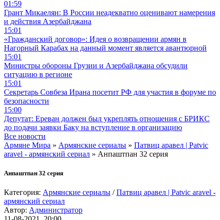
01:59
Грант Микаелян: В России неадекватно оценивают намерения
и действия Азербайджана
15:01
«Гражданский договор»: Идея о возвращении армян в
Нагорный Карабах на данный момент является авантюрной
15:01
Министры обороны Грузии и Азербайджана обсудили
ситуацию в регионе
15:01
Секретарь Совбеза Ирана посетит РФ для участия в форуме по
безопасности
15:00
Депутат: Ереван должен был укреплять отношения с БРИКС
до подачи заявки Баку на вступление в организацию
Все новости
Армяне Мира
»
Армянские сериалы
»
Патвиц аравел | Patvic
aravel - армянский сериал
» Анпаштпан 32 серия
Анпаштпан 32 серия
Категория:
Армянские сериалы
/
Патвиц аравел | Patvic aravel -
армянский сериал
Автор:
Администратор
11-08-2021, 20:00