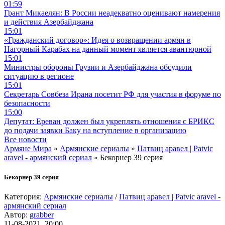
01:59
Грант Микаелян: В России неадекватно оценивают намерения
и действия Азербайджана
15:01
«Гражданский договор»: Идея о возвращении армян в
Нагорный Карабах на данный момент является авантюрной
15:01
Министры обороны Грузии и Азербайджана обсудили
ситуацию в регионе
15:01
Секретарь Совбеза Ирана посетит РФ для участия в форуме по
безопасности
15:00
Депутат: Ереван должен был укреплять отношения с БРИКС
до подачи заявки Баку на вступление в организацию
Все новости
Армяне Мира
»
Армянские сериалы
»
Патвиц аравел | Patvic
aravel - армянский сериал
» Бекорнер 39 серия
Бекорнер 39 серия
Категория:
Армянские сериалы
/
Патвиц аравел | Patvic aravel -
армянский сериал
Автор:
grabber
11-08-2021, 20:00