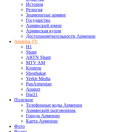
История
Религия
Знаменитые армяне
Государство
Армянский юмор
Армянская кухня
Достопримечательности Армении
Armenia TV
H1
Shant
ARTN Shant
MTV AM
Kentron
Shoghakat
Yerkir Media
PanArmenian
Арарат
Dar21
Полезное
Телефонные коды Армении
Армянский разговорник
Города Армении
Карта Армении
Фото
Видео