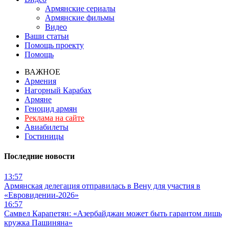
Армянские сериалы
Армянские фильмы
Видео
Ваши статьи
Помощь проекту
Помощь
ВАЖНОЕ
Армения
Нагорный Карабах
Армяне
Геноцид армян
Реклама на сайте
Авиабилеты
Гостиницы
Последние новости
13:57
Армянская делегация отправилась в Вену для участия в
«Евровидении-2026»
16:57
Самвел Карапетян: «Азербайджан может быть гарантом лишь
кружка Пашиняна»