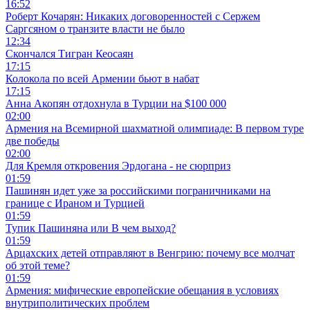
16:52
Роберт Кочарян: Никаких договоренностей с Сержем
Саргсяном о транзите власти не было
12:34
Скончался Тигран Кеосаян
17:15
Колокола по всей Армении бьют в набат
17:15
Анна Акопян отдохнула в Турции на $100 000
02:00
Армения на Всемирной шахматной олимпиаде: В первом туре
две победы
02:00
Для Кремля откровения Эрдогана - не сюрприз
01:59
Пашинян идет уже за российскими пограничниками на
границе с Ираном и Турцией
01:59
Тупик Пашиняна или В чем выход?
01:59
Арцахских детей отправляют в Венгрию: почему все молчат
об этой теме?
01:59
Армения: мифические европейские обещания в условиях
внутриполитических проблем