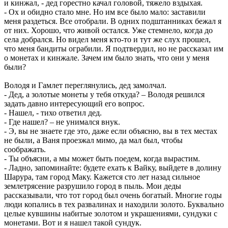
и кинжал, - дед горестно качал головой, тяжело вздыхая.
- Ох и обидно стало мне. Но им все было мало: заставили
меня раздеться. Все отобрали. В одних подштанниках бежал я
от них. Хорошо, что живой остался. Уже стемнело, когда до
села добрался. Но видел меня кто-то и тут же слух прошел,
что меня бандиты ограбили. Я подтвердил, но не рассказал им
о монетах и кинжале. Зачем им было знать, что они у меня
были?
Володя и Гамлет переглянулись, дед замолчал.
- Дед, а золотые монеты у тебя откуда? – Володя решился
задать давно интересующий его вопрос.
- Нашел, - тихо ответил дед.
- Где нашел? – не унимался внук.
- Э, вы не знаете где это, даже если объясню, вы в тех местах
не были, а Ваня проезжал мимо, да мал был, чтобы
соображать.
- Ты объясни, а мы может быть поедем, когда вырастим.
- Ладно, запоминайте: будете ехать к Вайку, выйдете в долину
Шарура, там город Маку. Кажется сто лет назад сильное
землетрясение разрушило город в пыль. Мои деды
рассказывали, что тот город был очень богатый. Многие годы
люди копались в тех развалинах и находили золото. Буквально
целые кувшины набитые золотом и украшениями, сундуки с
монетами. Вот и я нашел такой сундук.