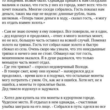
то эпидемия. Всякое было. Однажды пришел к нам соседский
мальчик и сказал, что гость у них из города, зовет всех: что-то
хочет показать. Многие соседи собрались. Гость показал нам
деньги, таких мы еще не видели: длинные рубли, ткань
шелковая. «Теперь такие деньги в ходу, - сказал гость, - я могу
их отдать взамен золота.»
- Сам не знаю почему я ему поверил. Все поверили, не я один,
- дед вздохнул и продолжил, - отнес я много золотых монет,
но не все, большую часть оставил на всякий случай. Поменял
золото на тряпки. Гость тот собрал наше золото и быстро
сбежал из села. Очень скоро мы узнали, что это никудышные
тряпки и ничего они не стоят. Обманул нас тот гость,
мошенником оказался. Я в душе радовался, что только
меньшую часть монет отдал.
- Где эти тряпки? – спросил недоверчивый Володя.
- В тонире сжег, кому они нужны? – нахмурился дед и
продолжил, - время шло и я подумал, что остальные монеты
могу потратить с умом. Ох, как же я ошибся. Хотя нет, не я
ошибся, а монеты те проклятые были.
Дед тяжело вздохнул и задумался.
- Хотел дом купить на эти монеты в курортном городе.
Чудесное место. Я отдыхал в нем однажды, - счастливая
улыбка заиграла на его лице. - Собрался в путь: оделся во все