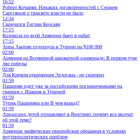
16:52
Роберт Кочарян: Никаких договоренностей с Сержем
Саргсяном о транзите власти не было
12:34
Скончался Тигран Кеосаян
17:15
Колокола по всей Армении бьют в набат
17:15
Анна Акопян отдохнула в Турции на $100 000
02:00
Армения на Всемирной шахматной олимпиаде: В первом туре
две победы
02:00
Для Кремля откровения Эрдогана - не сюрприз
01:59
Пашинян идет уже за российскими пограничниками на
границе с Ираном и Турцией
01:59
Тупик Пашиняна или В чем выход?
01:59
Арцахских детей отправляют в Венгрию: почему все молчат
об этой теме?
01:59
Армения: мифические европейские обещания в условиях
внутриполитических проблем