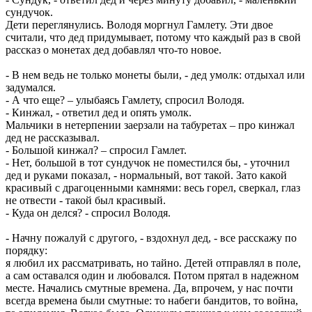
сундучок.
Дети переглянулись. Володя моргнул Гамлету. Эти двое
считали, что дед придумывает, потому что каждый раз в свой
рассказ о монетах дед добавлял что-то новое.
- В нем ведь не только монеты были, - дед умолк: отдыхал или
задумался.
- А что еще? – улыбаясь Гамлету, спросил Володя.
- Кинжал, - ответил дед и опять умолк.
Мальчики в нетерпении заерзали на табуретах – про кинжал
дед не рассказывал.
- Большой кинжал? – спросил Гамлет.
- Нет, большой в тот сундучок не поместился бы, - уточнил
дед и руками показал, - нормальный, вот такой. Зато какой
красивый с драгоценными камнями: весь горел, сверкал, глаз
не отвести - такой был красивый.
- Куда он делся? - спросил Володя.
- Начну пожалуй с другого, - вздохнул дед, - все расскажу по
порядку:
я любил их рассматривать, но тайно. Детей отправлял в поле,
а сам оставался один и любовался. Потом прятал в надежном
месте. Начались смутные времена. Да, впрочем, у нас почти
всегда времена были смутные: то набеги бандитов, то война,