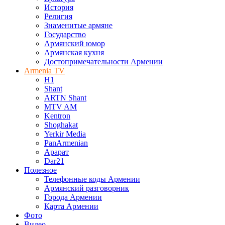
История
Религия
Знаменитые армяне
Государство
Армянский юмор
Армянская кухня
Достопримечательности Армении
Armenia TV
H1
Shant
ARTN Shant
MTV AM
Kentron
Shoghakat
Yerkir Media
PanArmenian
Арарат
Dar21
Полезное
Телефонные коды Армении
Армянский разговорник
Города Армении
Карта Армении
Фото
Видео