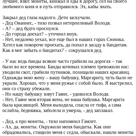
лучшее, взял: монеты, кинжал и еды в дорогу, сел на своего
любимого коня и в путь отправился. Эх, кабы знать.
Закрыл дед глаза надолго. Дети заскучали.
- Дед Ованнес, - тихо позвал нетерпеливый Володя.
- А? – дед будто проснулся.
- До города доехал? – уточнил внук.
- Нет, недалеко уехал, все еще был в наших горах Сюника.
Хотел как покороче проехать, да попал в засаду к бандитам.
Как я мог забыть о бандитах? – сокрушался дед.
- У нас ведь банды всякие часто грабили на дорогах – так
было во все времена. Банды кочевых племен тревожили нас:
уводили скот, грабили путников, похищали наших красавиц.
Однажды мою жену – вашу бабушку, Маргариту, чуть было не
украли. Хорошо, что у меня ружье с собой было. Я выстрелил,
они со страху убежали.
- Но нашу бабушку зовут Гаяне, - удивился Володя.
- Нет, Гаяне моя вторая жена, не ваша бабушка. Маргарита
была красавицей. Меня выходила, спасла от тифа, а сама
ослабла, бедняжка, заболела и умерла, - дед заплакал.
- Дед, а про монеты, - тихо напомнил Гамлет.
- Ах, да, монеты. Окружили меня бандиты. Как они
обрадовались, стащили меня с седла, обыскали, нашли монеты