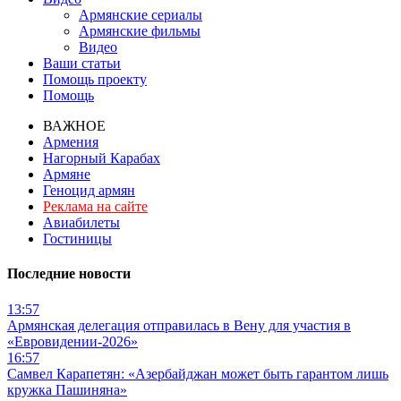
Армянские сериалы
Армянские фильмы
Видео
Ваши статьи
Помощь проекту
Помощь
ВАЖНОЕ
Армения
Нагорный Карабах
Армяне
Геноцид армян
Реклама на сайте
Авиабилеты
Гостиницы
Последние новости
13:57
Армянская делегация отправилась в Вену для участия в
«Евровидении-2026»
16:57
Самвел Карапетян: «Азербайджан может быть гарантом лишь
кружка Пашиняна»