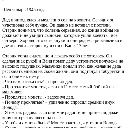
Шел январь 1945 года.
Дед приподнялся и медленно сел на кровати. Сегодня он
чувствовал себя лучше. Он давно не вставал с постели.
Старик понимал, что болезнь серьезная, до конца войны не
доживет и не увидит сыновей, которые ушли воевать - все
четверо. Хорошо что есть внуки и они рядом: три мальчика и
две девочки - старшему из них: Ване, 13 лет.
Старик устал сидеть, но и лежать особо не хотелось. Он
сделал знак рукой и Ваня помог деду устроиться полулежа на
высоких подушках. Мальчики поняли это, как желание деда
рассказать эпизод из своей жизни, они подтянули табуретки и
сели ближе к нему.
- Что вам рассказать? – спросил дед.
- Про золотые монеты, - сказал Гамлет, самый бойкий из
мальчиков.
- Проклятые монеты, - вздохнул дед.
- Почему проклятые? – удивленно спросил средний внук
Володя.
- Я им так радовался, а они мне радости не принесли, даже
коня потерял лучшего на селе.
- У тебя их много было? Монет золотых, - уточнил Володя.
- Сундук, - ответил дед и через минуту добавил, - маленький