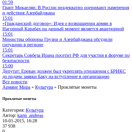
01:59
Грант Микаелян: В России неадекватно оценивают намерения
и действия Азербайджана
15:01
«Гражданский договор»: Идея о возвращении армян в
Нагорный Карабах на данный момент является авантюрной
15:01
Министры обороны Грузии и Азербайджана обсудили
ситуацию в регионе
15:01
Секретарь Совбеза Ирана посетит РФ для участия в форуме по
безопасности
15:00
Депутат: Ереван должен был укреплять отношения с БРИКС
до подачи заявки Баку на вступление в организацию
Все новости
Армяне Мира
»
Культура
» Проклятые монеты
Проклятые монеты
Категория:
Культура
Автор:
karin_andreas
10-01-2015, 16:28
37 938
0