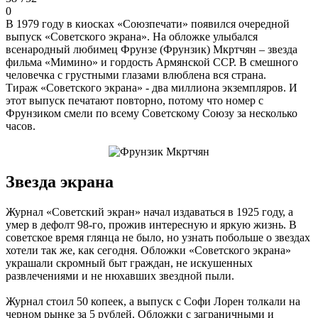
0
В 1979 году в киосках «Союзпечати» появился очередной
выпуск «Советского экрана». На обложке улыбался
всенародный любимец Фрунзе (Фрунзик) Мкртчян – звезда
фильма «Мимино» и гордость Армянской ССР. В смешного
человечка с грустными глазами влюблена вся страна.
Тираж «Советского экрана» - два миллиона экземпляров. И
этот выпуск печатают повторно, потому что номер с
Фрунзиком смели по всему Советскому Союзу за несколько
часов.
Звезда экрана
Журнал «Советский экран» начал издаваться в 1925 году, а
умер в дефолт 98-го, прожив интересную и яркую жизнь. В
советское время глянца не было, но узнать побольше о звездах
хотели так же, как сегодня. Обложки «Советского экрана»
украшали скромный быт граждан, не искушенных
развлечениями и не нюхавших звездной пыли.
Журнал стоил 50 копеек, а выпуск с Софи Лорен толкали на
черном рынке за 5 рублей. Обложки с заграничными и