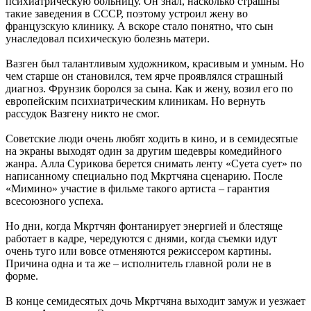
психиатрическую больницу. Он знал, насколько страшны
такие заведения в СССР, поэтому устроил жену во
французскую клинику. А вскоре стало понятно, что сын
унаследовал психическую болезнь матери.
Вазген был талантливым художником, красивым и умным. Но
чем старше он становился, тем ярче проявлялся страшный
диагноз. Фрунзик боролся за сына. Как и жену, возил его по
европейским психиатрическим клиникам. Но вернуть
рассудок Вазгену никто не смог.
Советские люди очень любят ходить в кино, и в семидесятые
на экраны выходят один за другим шедевры комедийного
жанра. Алла Сурикова берется снимать ленту «Суета сует» по
написанному специально под Мкртчяна сценарию. После
«Мимино» участие в фильме такого артиста – гарантия
всесоюзного успеха.
Но дни, когда Мкртчян фонтанирует энергией и блестяще
работает в кадре, чередуются с днями, когда съемки идут
очень туго или вовсе отменяются режиссером картины.
Причина одна и та же – исполнитель главной роли не в
форме.
В конце семидесятых дочь Мкртчяна выходит замуж и уезжает