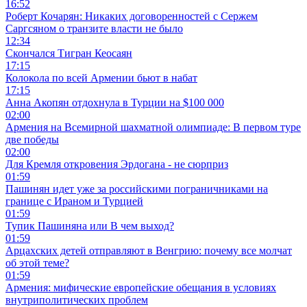
16:52
Роберт Кочарян: Никаких договоренностей с Сержем
Саргсяном о транзите власти не было
12:34
Скончался Тигран Кеосаян
17:15
Колокола по всей Армении бьют в набат
17:15
Анна Акопян отдохнула в Турции на $100 000
02:00
Армения на Всемирной шахматной олимпиаде: В первом туре
две победы
02:00
Для Кремля откровения Эрдогана - не сюрприз
01:59
Пашинян идет уже за российскими пограничниками на
границе с Ираном и Турцией
01:59
Тупик Пашиняна или В чем выход?
01:59
Арцахских детей отправляют в Венгрию: почему все молчат
об этой теме?
01:59
Армения: мифические европейские обещания в условиях
внутриполитических проблем