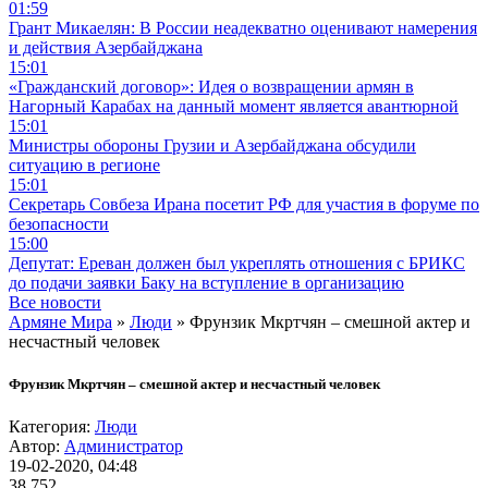
01:59
Грант Микаелян: В России неадекватно оценивают намерения
и действия Азербайджана
15:01
«Гражданский договор»: Идея о возвращении армян в
Нагорный Карабах на данный момент является авантюрной
15:01
Министры обороны Грузии и Азербайджана обсудили
ситуацию в регионе
15:01
Секретарь Совбеза Ирана посетит РФ для участия в форуме по
безопасности
15:00
Депутат: Ереван должен был укреплять отношения с БРИКС
до подачи заявки Баку на вступление в организацию
Все новости
Армяне Мира
»
Люди
» Фрунзик Мкртчян – смешной актер и
несчастный человек
Фрунзик Мкртчян – смешной актер и несчастный человек
Категория:
Люди
Автор:
Администратор
19-02-2020, 04:48
38 752