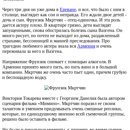
Через три дня он уже дома в
Ереване
, и все, что было с ним в
столице, выглядит как сон и неправда. Его ждали двое детей -
дочь и сын. Фрунзик Мкртчян – отец-одиночка. И эта роль
дается актеру плохо. В квартире грязно, дети выглядят
запущенными, снова обострилась болезнь сына Вазгена. Он
много рисует, но почти не выходит из дома, раздавленный
страхами, бессонницей и манией преследования. Про
трагедию любимого актера знала вся
Армения
и очень
переживала за него и Вазгена.
Напряжение Фрунзик снимает с помощью алкоголя. В
Армении принято много пить, но пить вино и в большой
компании. Мкртчян же очень часто пьет один, причем грубую
и беспощадную водку.
Виктория Токарева вместе с Георгием Данелия была автором
сценария фильма «Мимино». Мкртчян поразил ее своим
талантом и умением придумывать очень смешные реплики,
которые, по единодушному мнению всей съемочной группы,
решено было оставить в фильме.
Но были и печальные моменты, к примеру, во время съемок