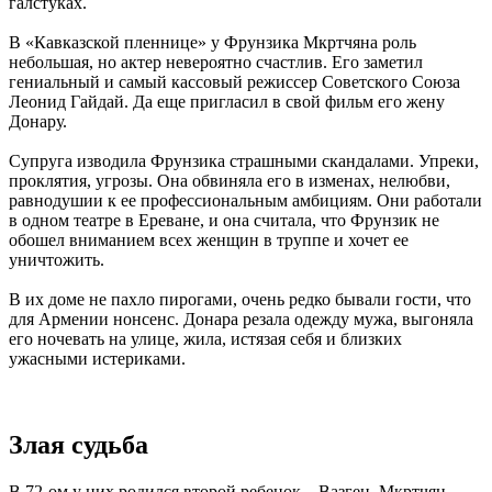
галстуках.
В «Кавказской пленнице» у Фрунзика Мкртчяна роль
небольшая, но актер невероятно счастлив. Его заметил
гениальный и самый кассовый режиссер Советского Союза
Леонид Гайдай. Да еще пригласил в свой фильм его жену
Донару.
Супруга изводила Фрунзика страшными скандалами. Упреки,
проклятия, угрозы. Она обвиняла его в изменах, нелюбви,
равнодушии к ее профессиональным амбициям. Они работали
в одном театре в Ереване, и она считала, что Фрунзик не
обошел вниманием всех женщин в труппе и хочет ее
уничтожить.
В их доме не пахло пирогами, очень редко бывали гости, что
для Армении нонсенс. Донара резала одежду мужа, выгоняла
его ночевать на улице, жила, истязая себя и близких
ужасными истериками.
Злая судьба
В 72-ом у них родился второй ребенок – Вазген. Мкртчян