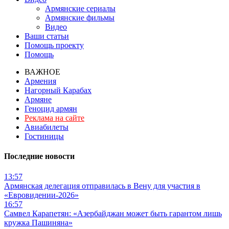
Армянские сериалы
Армянские фильмы
Видео
Ваши статьи
Помощь проекту
Помощь
ВАЖНОЕ
Армения
Нагорный Карабах
Армяне
Геноцид армян
Реклама на сайте
Авиабилеты
Гостиницы
Последние новости
13:57
Армянская делегация отправилась в Вену для участия в
«Евровидении-2026»
16:57
Самвел Карапетян: «Азербайджан может быть гарантом лишь
кружка Пашиняна»