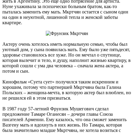
жить в Аргентину. Это еще одно потрясение для артиста.
Нуне ухаживала за психически больным братом, как-то
пыталась заменить ему мать. Мкртчян остается с сыном один
на один в неуютной, лишенной тепла и женской заботы
квартире.
Актеру очень хотелось иметь нормальную семью, чтобы был
уютный дом, у сына появилась мать. Ему было уже пятьдесят,
здоровье становилось все хуже. Но он мечтал о спутнице,
которая вылечит и тело, и душу, наполнит жизнью квартиру, в
которой сошли с ума два человека – сначала жена актера, а
потом и сын.
Кинофильм «Суета сует» получился таким искренним и
хорошим, потому что партнершей Мкртчяна была Галина
Польских – женщина-мечта, в которую актер был влюблен, но
не решился ей в этом признаться.
В 1987 году 57-летний Фрунзик Мушегович сделал
предложение Тамаре Оганесян – дочери главы Союза
писателей Армении. Ему казалось, что она сможет заменить
Вазгену мать и вдохнуть в них жизнь. Но Тамара, которая
была значительно младше Мкртчяна, не хотела возиться с