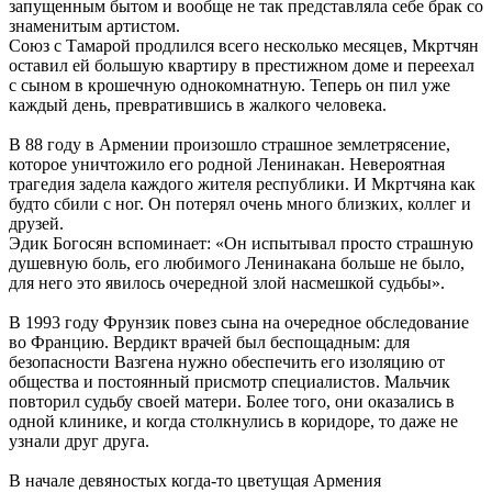
запущенным бытом и вообще не так представляла себе брак со
знаменитым артистом.
Союз с Тамарой продлился всего несколько месяцев, Мкртчян
оставил ей большую квартиру в престижном доме и переехал
с сыном в крошечную однокомнатную. Теперь он пил уже
каждый день, превратившись в жалкого человека.
В 88 году в Армении произошло страшное землетрясение,
которое уничтожило его родной Ленинакан. Невероятная
трагедия задела каждого жителя республики. И Мкртчяна как
будто сбили с ног. Он потерял очень много близких, коллег и
друзей.
Эдик Богосян вспоминает: «Он испытывал просто страшную
душевную боль, его любимого Ленинакана больше не было,
для него это явилось очередной злой насмешкой судьбы».
В 1993 году Фрунзик повез сына на очередное обследование
во Францию. Вердикт врачей был беспощадным: для
безопасности Вазгена нужно обеспечить его изоляцию от
общества и постоянный присмотр специалистов. Мальчик
повторил судьбу своей матери. Более того, они оказались в
одной клинике, и когда столкнулись в коридоре, то даже не
узнали друг друга.
В начале девяностых когда-то цветущая Армения