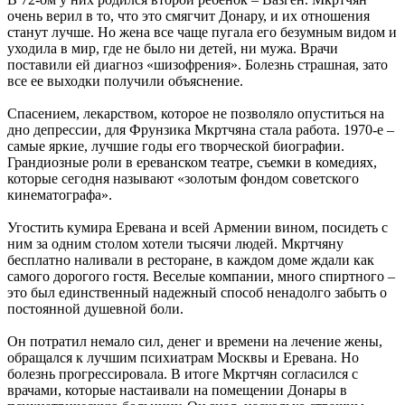
очень верил в то, что это смягчит Донару, и их отношения
станут лучше. Но жена все чаще пугала его безумным видом и
уходила в мир, где не было ни детей, ни мужа. Врачи
поставили ей диагноз «шизофрения». Болезнь страшная, зато
все ее выходки получили объяснение.
Спасением, лекарством, которое не позволяло опуститься на
дно депрессии, для Фрунзика Мкртчяна стала работа. 1970-е –
самые яркие, лучшие годы его творческой биографии.
Грандиозные роли в ереванском театре, съемки в комедиях,
которые сегодня называют «золотым фондом советского
кинематографа».
Угостить кумира Еревана и всей Армении вином, посидеть с
ним за одним столом хотели тысячи людей. Мкртчяну
бесплатно наливали в ресторане, в каждом доме ждали как
самого дорогого гостя. Веселые компании, много спиртного –
это был единственный надежный способ ненадолго забыть о
постоянной душевной боли.
Он потратил немало сил, денег и времени на лечение жены,
обращался к лучшим психиатрам Москвы и Еревана. Но
болезнь прогрессировала. В итоге Мкртчян согласился с
врачами, которые настаивали на помещении Донары в