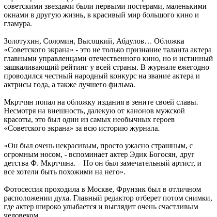
советскими звездами были первыми постерами, маленькими
окнами в другую жизнь, в красивый мир большого кино и
гламура.
Золотухин, Соломин, Высоцкий, Абдулов… Обложка
«Советского экрана» - это не только признание таланта актера
главными управленцами отечественного кино, но и истинный
зашкаливающий рейтинг у всей страны. В журнале ежегодно
проводился честный народный конкурс на звание актера и
актрисы года, а также лучшего фильма.
Мкртчян попал на обложку издания в зените своей славы.
Несмотря на внешность, далекую от канонов мужской
красоты, это был один из самых необычных героев
«Советского экрана» за всю историю журнала.
«Он был очень некрасивым, просто ужасно страшным, с
огромным носом, - вспоминает актер Эдик Богосян, друг
детства Ф. Мкртчяна. – Но он был замечательный артист, и
все хотели быть похожими на него».
Фотосессия проходила в Москве, Фрунзик был в отличном
расположении духа. Главный редактор отберет потом снимки,
где актер широко улыбается и выглядит очень счастливым
человеком.