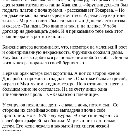
сцены зажигательного танца Хачикяна. «Фрунзик должен был
поднять платок с пола зубами, - рассказывает Токарева. – Но
он даже не мог на нем сосредоточиться. А режиссер картины
злился - Мкртчян опять был сильно пьян. Данелия его отозвал
и сказал: «Ты пьян. Это видно и так, и на пленке. У тебя
договор на двенадцать дней. И я приказываю тебе весь этот
срок не брать в рот ни капли».
Близкие актера вспоминают, что, несмотря на маленький рост
и общепризнанную некрасивость, Фрунзика обожали дамы.
Ему было легко добиться расположения любой особы. Личная
жизнь актера поражала своей бурностью.
Первый брак актера был коротким. А вот со второй женой
Донарой он прожил пятнадцать лет. Она тоже была актрисой,
играла с Мкртчяном в одном театре. Но в отличие от него в
большом кино не состоялась. На ее счету лишь одна
эпизодическая роль – в «Кавказской пленнице».
У супругов появились дети - сначала дочь, потом сын. Со
стороны их семейная жизнь выглядела вполне себе
пристойно. Но в 1979 году журнал «Советский экран» со
своей фотографией на обложке Мкртчян показал только
детям. Его жена лежала в закрытой психиатрической