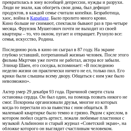
превратилась в зону всеобщей депрессии, нужды и разрухи.
Люди не знали, как обогреть свои дома, был дефицит
продуктов, в каждой семье считали копейки. Безработица,
хаос, война в
Карабахе
. Было пролито много крови.
Кино больше не снимают, спектакли бывают раз в три-четыре
месяца. Фрунзик Мушегович почти не выходит из своей
квартиры – то, что окном, пугает и отвращает. Рухнуло все:
семья, искусство, Родина.
Последнюю роль в кино он сыграл в 87 году. На экране
глубоко уставший, потрепанный жизнью человек. После этого
фильма Мкртчян уже почти не работал, актера все забыли.
Элинар Шаен, его соседка, вспоминает: «В последнюю
неделю жизни он практически ничего не ел, только пил. Его
крики были слышны всему двору. Общаться с ним уже было
невозможно».
Актер умер 29 декабря 93 года. Причиной смерти стала
остановка сердца. Он был один, на помощь позвать никого не
смог. Похороны организовали друзья, многие из которых
когда-то перестали из-за пьянства с ним общаться. В
маленькой квартирке было темно и грязно. Рядом с креслом, в
котором любил сидеть артист, лежали любимые пластинки с
музыкой Альбинони и старый журнал «Советский экран», на
обложке которого он выглядит счастливым человеком.