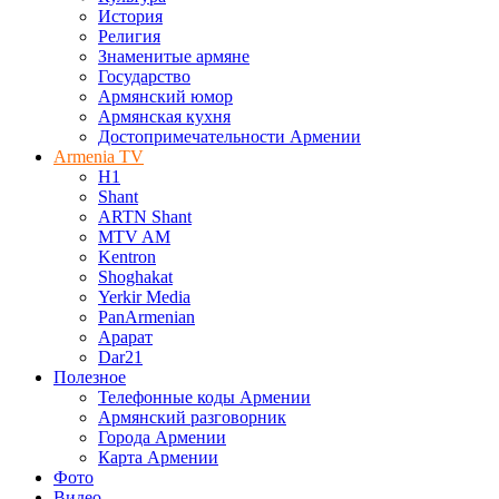
История
Религия
Знаменитые армяне
Государство
Армянский юмор
Армянская кухня
Достопримечательности Армении
Armenia TV
H1
Shant
ARTN Shant
MTV AM
Kentron
Shoghakat
Yerkir Media
PanArmenian
Арарат
Dar21
Полезное
Телефонные коды Армении
Армянский разговорник
Города Армении
Карта Армении
Фото
Видео