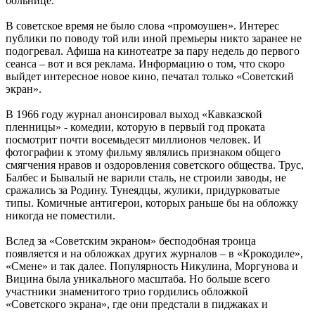
больнице.
В советское время не было слова «промоушен». Интерес
публики по поводу той или иной премьеры никто заранее не
подогревал. Афиша на кинотеатре за пару недель до первого
сеанса – вот и вся реклама. Информацию о том, что скоро
выйдет интересное новое кино, печатал только «Советский
экран».
В 1966 году журнал анонсировал выход «Кавказской
пленницы» - комедии, которую в первый год проката
посмотрит почти восемьдесят миллионов человек. И
фотографии к этому фильму являлись признаком общего
смягчения нравов и оздоровления советского общества. Трус,
Балбес и Бывалый не варили сталь, не строили заводы, не
сражались за Родину. Тунеядцы, жулики, придурковатые
типы. Комичные антигерои, которых раньше бы на обложку
никогда не поместили.
Вслед за «Советским экраном» бесподобная троица
появляется и на обложках других журналов – в «Крокодиле»,
«Смене» и так далее. Популярность Никулина, Моргунова и
Вицина была уникального масштаба. Но больше всего
участники знаменитого трио гордились обложкой
«Советского экрана», где они предстали в пиджаках и