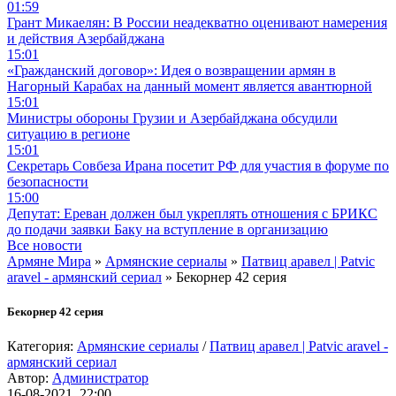
01:59
Грант Микаелян: В России неадекватно оценивают намерения
и действия Азербайджана
15:01
«Гражданский договор»: Идея о возвращении армян в
Нагорный Карабах на данный момент является авантюрной
15:01
Министры обороны Грузии и Азербайджана обсудили
ситуацию в регионе
15:01
Секретарь Совбеза Ирана посетит РФ для участия в форуме по
безопасности
15:00
Депутат: Ереван должен был укреплять отношения с БРИКС
до подачи заявки Баку на вступление в организацию
Все новости
Армяне Мира
»
Армянские сериалы
»
Патвиц аравел | Patvic
aravel - армянский сериал
» Бекорнер 42 серия
Бекорнер 42 серия
Категория:
Армянские сериалы
/
Патвиц аравел | Patvic aravel -
армянский сериал
Автор:
Администратор
16-08-2021, 22:00