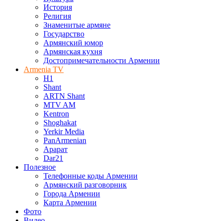
История
Религия
Знаменитые армяне
Государство
Армянский юмор
Армянская кухня
Достопримечательности Армении
Armenia TV
H1
Shant
ARTN Shant
MTV AM
Kentron
Shoghakat
Yerkir Media
PanArmenian
Арарат
Dar21
Полезное
Телефонные коды Армении
Армянский разговорник
Города Армении
Карта Армении
Фото
Видео