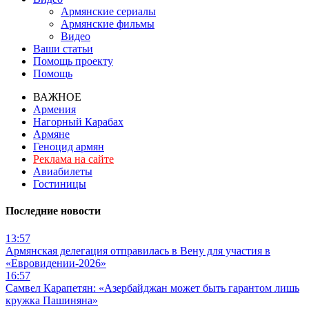
Армянские сериалы
Армянские фильмы
Видео
Ваши статьи
Помощь проекту
Помощь
ВАЖНОЕ
Армения
Нагорный Карабах
Армяне
Геноцид армян
Реклама на сайте
Авиабилеты
Гостиницы
Последние новости
13:57
Армянская делегация отправилась в Вену для участия в
«Евровидении-2026»
16:57
Самвел Карапетян: «Азербайджан может быть гарантом лишь
кружка Пашиняна»