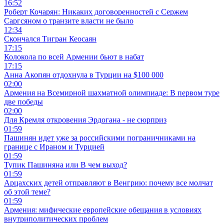
16:52
Роберт Кочарян: Никаких договоренностей с Сержем
Саргсяном о транзите власти не было
12:34
Скончался Тигран Кеосаян
17:15
Колокола по всей Армении бьют в набат
17:15
Анна Акопян отдохнула в Турции на $100 000
02:00
Армения на Всемирной шахматной олимпиаде: В первом туре
две победы
02:00
Для Кремля откровения Эрдогана - не сюрприз
01:59
Пашинян идет уже за российскими пограничниками на
границе с Ираном и Турцией
01:59
Тупик Пашиняна или В чем выход?
01:59
Арцахских детей отправляют в Венгрию: почему все молчат
об этой теме?
01:59
Армения: мифические европейские обещания в условиях
внутриполитических проблем