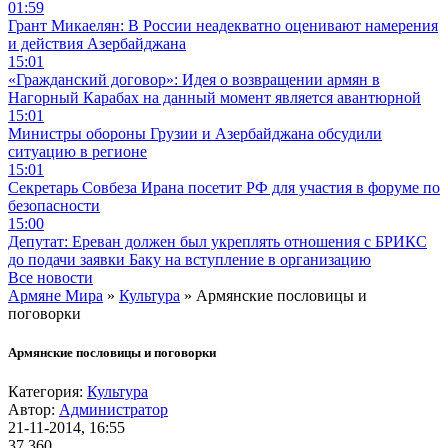
01:59
Грант Микаелян: В России неадекватно оценивают намерения
и действия Азербайджана
15:01
«Гражданский договор»: Идея о возвращении армян в
Нагорный Карабах на данный момент является авантюрной
15:01
Министры обороны Грузии и Азербайджана обсудили
ситуацию в регионе
15:01
Секретарь Совбеза Ирана посетит РФ для участия в форуме по
безопасности
15:00
Депутат: Ереван должен был укреплять отношения с БРИКС
до подачи заявки Баку на вступление в организацию
Все новости
Армяне Мира
»
Культура
» Армянские пословицы и
поговорки
Армянские пословицы и поговорки
Категория:
Культура
Автор:
Администратор
21-11-2014, 16:55
37 360