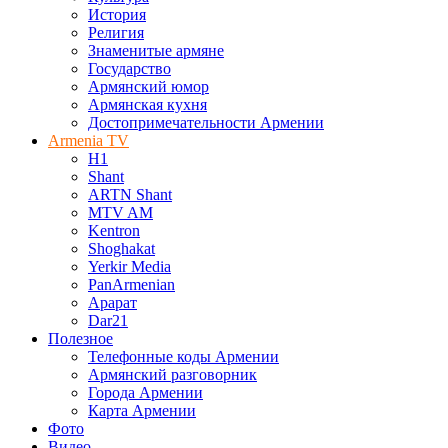
История
Религия
Знаменитые армяне
Государство
Армянский юмор
Армянская кухня
Достопримечательности Армении
Armenia TV
H1
Shant
ARTN Shant
MTV AM
Kentron
Shoghakat
Yerkir Media
PanArmenian
Арарат
Dar21
Полезное
Телефонные коды Армении
Армянский разговорник
Города Армении
Карта Армении
Фото
Видео