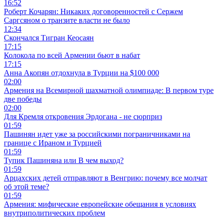
16:52
Роберт Кочарян: Никаких договоренностей с Сержем
Саргсяном о транзите власти не было
12:34
Скончался Тигран Кеосаян
17:15
Колокола по всей Армении бьют в набат
17:15
Анна Акопян отдохнула в Турции на $100 000
02:00
Армения на Всемирной шахматной олимпиаде: В первом туре
две победы
02:00
Для Кремля откровения Эрдогана - не сюрприз
01:59
Пашинян идет уже за российскими пограничниками на
границе с Ираном и Турцией
01:59
Тупик Пашиняна или В чем выход?
01:59
Арцахских детей отправляют в Венгрию: почему все молчат
об этой теме?
01:59
Армения: мифические европейские обещания в условиях
внутриполитических проблем