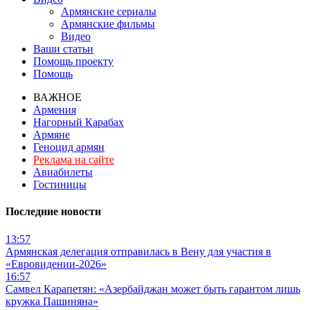
Армянские сериалы
Армянские фильмы
Видео
Ваши статьи
Помощь проекту
Помощь
ВАЖНОЕ
Армения
Нагорный Карабах
Армяне
Геноцид армян
Реклама на сайте
Авиабилеты
Гостиницы
Последние новости
13:57
Армянская делегация отправилась в Вену для участия в
«Евровидении-2026»
16:57
Самвел Карапетян: «Азербайджан может быть гарантом лишь
кружка Пашиняна»