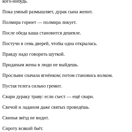
кого-нибудь.
Пока умный размышляет, дурак сына женит.
Полмира горюет — полмира ликует.
После обеда каша становится дешевле.
Постучи в семь дверей, чтобы одна открылась.
Правду надо говорить шуткой.
Приданым жены в люди не выйдешь.
Прослыви сначала ягнёнком; потом становись волком.
Пустая телега сильно гремит.
Свари дураку траву: если съест — ещё свари.
Свечой и ладаном даже святых проведёшь.
Свинья звёзд не видит.
Сироту всякий бьёт.