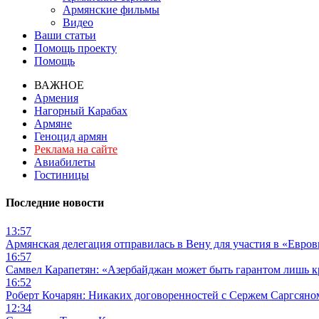
Армянские фильмы
Видео
Ваши статьи
Помощь проекту
Помощь
ВАЖНОЕ
Армения
Нагорный Карабах
Армяне
Геноцид армян
Реклама на сайте
Авиабилеты
Гостиницы
Последние новости
13:57
Армянская делегация отправилась в Вену для участия в «Евро
16:57
Самвел Карапетян: «Азербайджан может быть гарантом лишь 
16:52
Роберт Кочарян: Никаких договоренностей с Сержем Саргсяном
12:34