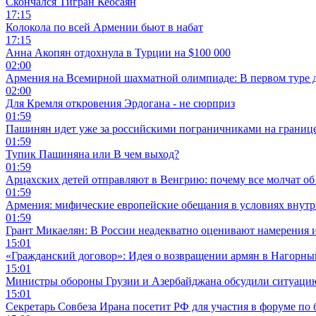
Скончался Тигран Кеосаян
17:15
Колокола по всей Армении бьют в набат
17:15
Анна Акопян отдохнула в Турции на $100 000
02:00
Армения на Всемирной шахматной олимпиаде: В первом туре 
02:00
Для Кремля откровения Эрдогана - не сюрприз
01:59
Пашинян идет уже за российскими пограничниками на границ
01:59
Тупик Пашиняна или В чем выход?
01:59
Арцахских детей отправляют в Венгрию: почему все молчат об
01:59
Армения: мифические европейские обещания в условиях внут
01:59
Грант Микаелян: В России неадекватно оценивают намерения 
15:01
«Гражданский договор»: Идея о возвращении армян в Нагорны
15:01
Министры обороны Грузии и Азербайджана обсудили ситуацию
15:01
Секретарь Совбеза Ирана посетит РФ для участия в форуме по 