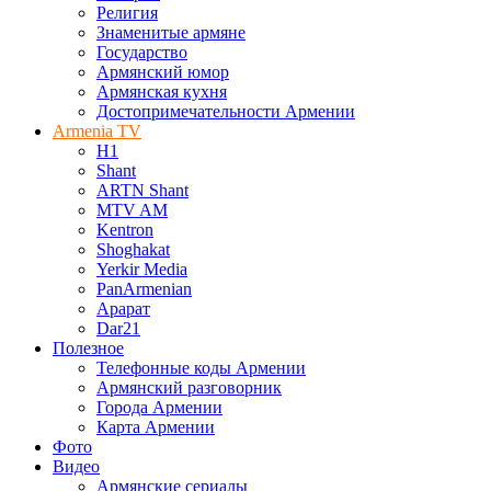
Религия
Знаменитые армяне
Государство
Армянский юмор
Армянская кухня
Достопримечательности Армении
Armenia TV
H1
Shant
ARTN Shant
MTV AM
Kentron
Shoghakat
Yerkir Media
PanArmenian
Арарат
Dar21
Полезное
Телефонные коды Армении
Армянский разговорник
Города Армении
Карта Армении
Фото
Видео
Армянские сериалы