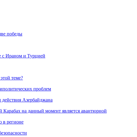
две победы
е с Ираном и Турцией
 этой теме?
риполитических проблем
и действия Азербайджана
й Карабах на данный момент является авантюрной
 в регионе
безопасности