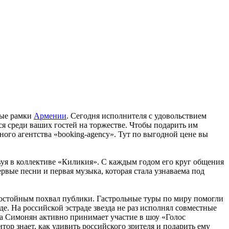
ные рамки
Армении
. Сегодня исполнителя с удовольствием
ся среди ваших гостей на торжестве. Чтобы подарить им
ого агентства «booking-agency». Тут по выгодной цене вы
твуя в коллективе «Киликия». С каждым годом его круг общения
рвые песни и первая музыка, которая стала узнаваема под
и достойным похвал публики. Гастрольные туры по миру помогли
. На российской эстраде звезда не раз исполнял совместные
а Симонян активно принимает участие в шоу «Голос
ор знает, как удивить российского зрителя и подарить ему