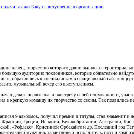
подачи заявки Баку на вступление в организацию
дине певец, творчество которого давно вышло за территориаль
се большую аудиторию поклонников, которые обязательно найдут
нцерт, обратившись к специалистам в официальный сайт концертн
бразить музыкальный вечер его выступлением.
н начал делать первые шаги навстречу своей популярности, учас
л в крепкую команду их творчество со своим. Так появились пе
 записал 9 альбомов, получил премии и титулы, стал знаменит 
 Франции, Греции, Испании, Великобритании, Австралии, Канаде
ой, «Рефлекс», Кристиной Орбакайте и др. Последний год Тат
овательный мужчина, талантливый исполнитель, поэт и композит