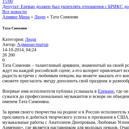
15:00
Депутат: Ереван должен был укреплять отношения с БРИКС до 
Все новости
Армяне Мира
»
Люди
» Тата Симонян
Тата Симонян
Категория:
Люди
Автор:
Администратор
14-10-2014, 04:24
26 260
0
Тата Симонян – талантливый армянин, знаменитый на своей ро
ждут на каждой российской сцене, а его колорит привлекает в
радость встречи с любимым певцом, вы можете заказать его ко
сможете пригласить звезду дополнить свой праздник и разноо
Впервые имя исполнителя публика услышала в
Ереване
, где о
сужался до профессиональных музыкантов и вскоре он объедини
именем Тата Симоняна.
За время своего творчества на родине и в России исполнитель
прославить и добиться творческого успеха и признания в США,
музыкальные работы с Анатолием Днепровым, Любовью Успенск
Армении», где является наставником для молодых певцов. Очар