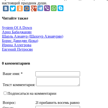
настоящий праздник души.
Читайте также
System Of A Down
Арно Бабаджанян
Шарль Азнавур (Шахнур Азнавурян)
Борис Давидян (Бока)
Ирина Аллегрова
Евгений Петросян
0 комментариев
Ваше имя:
*
Текст комментария:
Подписаться на комментарии
Вопрос:
2l прибавить восемь равно