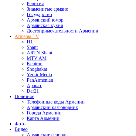
Религия
Знаменитые армяне
Государство
Армянский юмор
Армянская кухня
Достопримечательности Армении
Armenia TV
H1
Shant
ARTN Shant
MTV AM
Kentron
Shoghakat
Yerkir Media
PanArmenian
Арарат
Dar21
Полезное
Телефонные коды Армении
Армянский разговорник
Города Армении
Карта Армении
Фото
Видео
Армянские сериалы