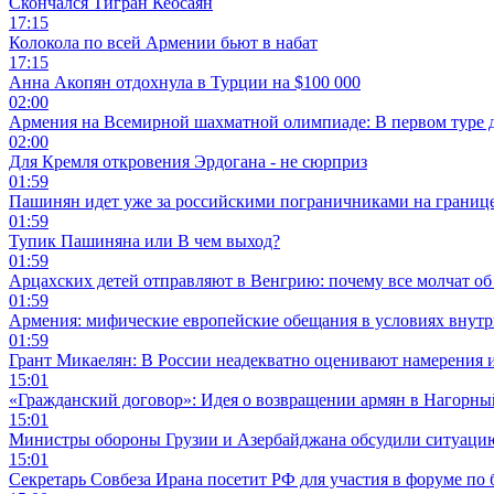
Скончался Тигран Кеосаян
17:15
Колокола по всей Армении бьют в набат
17:15
Анна Акопян отдохнула в Турции на $100 000
02:00
Армения на Всемирной шахматной олимпиаде: В первом туре 
02:00
Для Кремля откровения Эрдогана - не сюрприз
01:59
Пашинян идет уже за российскими пограничниками на границ
01:59
Тупик Пашиняна или В чем выход?
01:59
Арцахских детей отправляют в Венгрию: почему все молчат об
01:59
Армения: мифические европейские обещания в условиях внут
01:59
Грант Микаелян: В России неадекватно оценивают намерения 
15:01
«Гражданский договор»: Идея о возвращении армян в Нагорны
15:01
Министры обороны Грузии и Азербайджана обсудили ситуацию
15:01
Секретарь Совбеза Ирана посетит РФ для участия в форуме по 