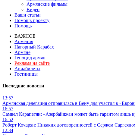
Армянские фильмы
Видео
Ваши статьи
Помощь проекту
Помощь
ВАЖНОЕ
Армения
Нагорный Карабах
Армяне
Геноцид армян
Реклама на сайте
Авиабилеты
Гостиницы
Последние новости
13:57
Армянская делегация отправилась в Вену для участия в «Евро
16:57
Самвел Карапетян: «Азербайджан может быть гарантом лишь 
16:52
Роберт Кочарян: Никаких договоренностей с Сержем Саргсяном
12:34