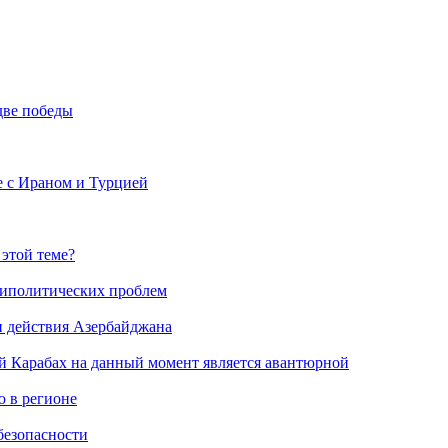
две победы
е с Ираном и Турцией
 этой теме?
риполитических проблем
и действия Азербайджана
й Карабах на данный момент является авантюрной
 в регионе
безопасности