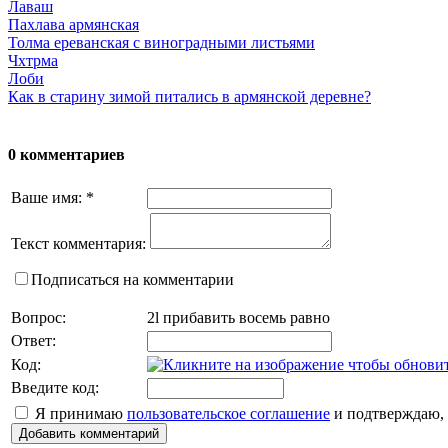
Лаваш
Пахлава армянская
Толма ереванская с виноградными листьями
Чхтрма
Лоби
Как в старину зимой питались в армянской деревне?
0 комментариев
Ваше имя:
*
Текст комментария:
Подписаться на комментарии
Вопрос:
2l прибавить восемь равно
Ответ:
Код:
Введите код:
Я принимаю
пользовательское соглашение
и подтверждаю, 
Добавить комментарий