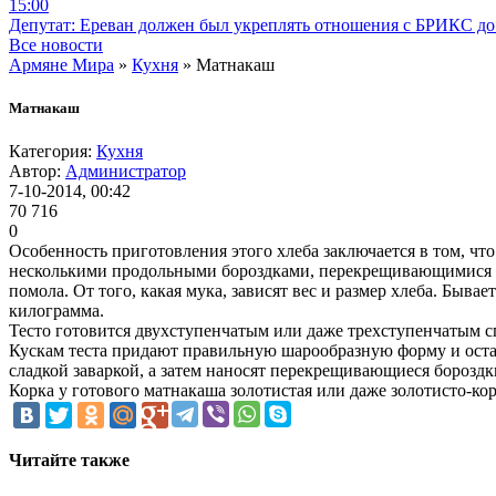
15:00
Депутат: Ереван должен был укреплять отношения с БРИКС до 
Все новости
Армяне Мира
»
Кухня
» Матнакаш
Матнакаш
Категория:
Кухня
Автор:
Администратор
7-10-2014, 00:42
70 716
0
Особенность приготовления этого хлеба заключается в том, чт
несколькими продольными бороздками, перекрещивающимися с 
помола. От того, какая мука, зависят вес и размер хлеба. Быва
килограмма.
Тесто готовится двухступенчатым или даже трехступенчатым с
Кускам теста придают правильную шарообразную форму и остав
сладкой заваркой, а затем наносят перекрещивающиеся борозд
Корка у готового матнакаша золотистая или даже золотисто-к
Читайте также