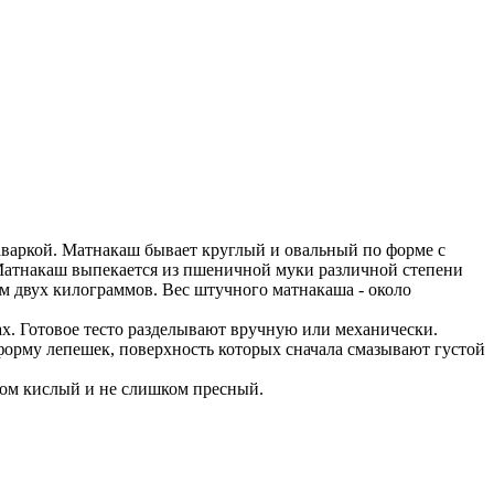
заваркой. Матнакаш бывает круглый и овальный по форме с
Матнакаш выпекается из пшеничной муки различной степени
 чем двух килограммов. Вес штучного матнакаша - около
х. Готовое тесто разделывают вручную или механически.
форму лепешек, поверхность которых сначала смазывают густой
шком кислый и не слишком пресный.