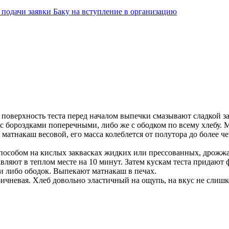
подачи заявки Баку на вступление в организацию
о поверхность теста перед началом выпечки смазывают сладкой 
бороздками поперечными, либо же с ободком по всему хлебу. 
ет матнакаш весовой, его масса колеблется от полутора до более
пособом на кислых заквасках жидких или прессованных, дрожжа
ляют в теплом месте на 10 минут. Затем кускам теста придают 
ки либо ободок. Выпекают матнакаш в печах.
оричневая. Хлеб довольно эластичный на ощупь, на вкус не сли