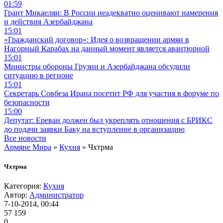
01:59
Грант Микаелян: В России неадекватно оценивают намерения
и действия Азербайджана
15:01
«Гражданский договор»: Идея о возвращении армян в
Нагорный Карабах на данный момент является авантюрной
15:01
Министры обороны Грузии и Азербайджана обсудили
ситуацию в регионе
15:01
Секретарь Совбеза Ирана посетит РФ для участия в форуме по
безопасности
15:00
Депутат: Ереван должен был укреплять отношения с БРИКС
до подачи заявки Баку на вступление в организацию
Все новости
Армяне Мира
»
Кухня
» Чхтрма
Чхтрма
Категория:
Кухня
Автор:
Администратор
7-10-2014, 00:44
57 159
0