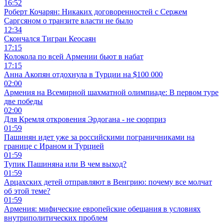
16:52
Роберт Кочарян: Никаких договоренностей с Сержем
Саргсяном о транзите власти не было
12:34
Скончался Тигран Кеосаян
17:15
Колокола по всей Армении бьют в набат
17:15
Анна Акопян отдохнула в Турции на $100 000
02:00
Армения на Всемирной шахматной олимпиаде: В первом туре
две победы
02:00
Для Кремля откровения Эрдогана - не сюрприз
01:59
Пашинян идет уже за российскими пограничниками на
границе с Ираном и Турцией
01:59
Тупик Пашиняна или В чем выход?
01:59
Арцахских детей отправляют в Венгрию: почему все молчат
об этой теме?
01:59
Армения: мифические европейские обещания в условиях
внутриполитических проблем