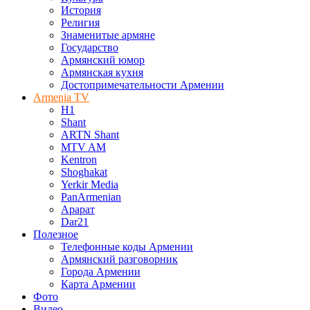
История
Религия
Знаменитые армяне
Государство
Армянский юмор
Армянская кухня
Достопримечательности Армении
Armenia TV
H1
Shant
ARTN Shant
MTV AM
Kentron
Shoghakat
Yerkir Media
PanArmenian
Арарат
Dar21
Полезное
Телефонные коды Армении
Армянский разговорник
Города Армении
Карта Армении
Фото
Видео