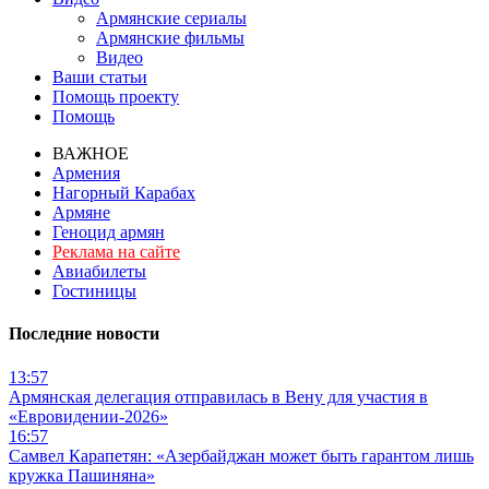
Армянские сериалы
Армянские фильмы
Видео
Ваши статьи
Помощь проекту
Помощь
ВАЖНОЕ
Армения
Нагорный Карабах
Армяне
Геноцид армян
Реклама на сайте
Авиабилеты
Гостиницы
Последние новости
13:57
Армянская делегация отправилась в Вену для участия в
«Евровидении-2026»
16:57
Самвел Карапетян: «Азербайджан может быть гарантом лишь
кружка Пашиняна»