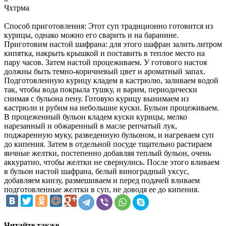
Чхтрма
Способ приготовления: Этот суп традиционно готовится из
курицы, однако можно его сварить и на баранине.
Приготовим настой шафрана: для этого шафран залить литром
кипятка, накрыть крышкой и поставить в теплое место на
пару часов. Затем настой процеживаем. У готового настоя
должны быть темно-коричневый цвет и ароматный запах.
Подготовленную курицу кладем в кастрюлю, заливаем водой
так, чтобы вода покрыла тушку, и варим, периодически
снимая с бульона пену. Готовую курицу вынимаем из
кастрюли и рубим на небольшие куски. Бульон процеживаем.
В процеженный бульон кладем куски курицы, мелко
нарезанный и обжаренный в масле репчатый лук,
поджаренную муку, разведенную бульоном, и нагреваем суп
до кипения. Затем в отдельной посуде тщательно растираем
яичные желтки, постепенно добавляя теплый бульон, очень
аккуратно, чтобы желтки не свернулись. После этого вливаем
в бульон настой шафрана, белый виноградный уксус,
добавляем кинзу, размешиваем и перед подачей вливаем
подготовленные желтки в суп, не доводя ее до кипения.
Читайте также