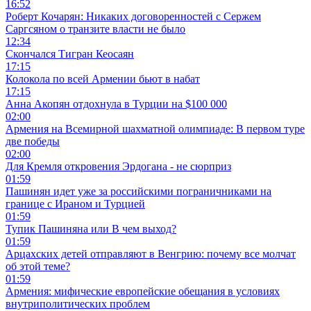
16:52
Роберт Кочарян: Никаких договоренностей с Сержем
Саргсяном о транзите власти не было
12:34
Скончался Тигран Кеосаян
17:15
Колокола по всей Армении бьют в набат
17:15
Анна Акопян отдохнула в Турции на $100 000
02:00
Армения на Всемирной шахматной олимпиаде: В первом туре
две победы
02:00
Для Кремля откровения Эрдогана - не сюрприз
01:59
Пашинян идет уже за российскими пограничниками на
границе с Ираном и Турцией
01:59
Тупик Пашиняна или В чем выход?
01:59
Арцахских детей отправляют в Венгрию: почему все молчат
об этой теме?
01:59
Армения: мифические европейские обещания в условиях
внутриполитических проблем