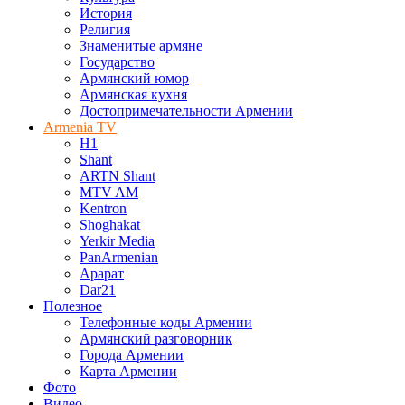
История
Религия
Знаменитые армяне
Государство
Армянский юмор
Армянская кухня
Достопримечательности Армении
Armenia TV
H1
Shant
ARTN Shant
MTV AM
Kentron
Shoghakat
Yerkir Media
PanArmenian
Арарат
Dar21
Полезное
Телефонные коды Армении
Армянский разговорник
Города Армении
Карта Армении
Фото
Видео