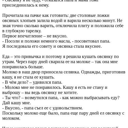
присоединилась к нему.
Прочитала на пачке как готовить: две столовые ложки
овсяных хлопьев залила водой и варила несколько минут. Не
зная точно сколько варить, отключила плиту и положила себе
в глубокую тарелку.
Первое впечатление – не вкусно.
- Посоли и положи немного масла, - посоветовал папа.
Я последовала его совету и овсянка стала вкуснее.
Еда – это привычка и поэтому я решила кушать овсянку по
утрам. Через пару дней сварила ее на молоке – так она мне
понравилась больше.
Молоко в наш двор приносила селянка. Однажды, приготовив
кашу, я не стала ее кушать.
- В чём дело? – удивился папа.
- Молоко мне не понравилось. Кашу я есть не стану и
выброшу – вы ведь овсянку не хотите.
- Ты что? – возмутился папа, - как можно выбрасывать еду?
Дай кашу мне.
- Вкусно, - папа съел ее с удовольствием.
Поскольку молоко еще было, папа еще пару дней ел овсянку с
молоком.