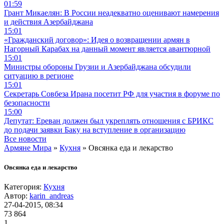
01:59
Грант Микаелян: В России неадекватно оценивают намерения
и действия Азербайджана
15:01
«Гражданский договор»: Идея о возвращении армян в
Нагорный Карабах на данный момент является авантюрной
15:01
Министры обороны Грузии и Азербайджана обсудили
ситуацию в регионе
15:01
Секретарь Совбеза Ирана посетит РФ для участия в форуме по
безопасности
15:00
Депутат: Ереван должен был укреплять отношения с БРИКС
до подачи заявки Баку на вступление в организацию
Все новости
Армяне Мира
»
Кухня
» Овсянка еда и лекарство
Овсянка еда и лекарство
Категория:
Кухня
Автор:
karin_andreas
27-04-2015, 08:34
73 864
1