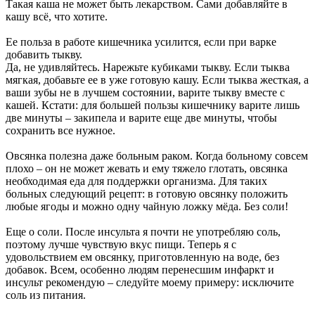
Такая каша не может быть лекарством. Сами добавляйте в
кашу всё, что хотите.
Ее польза в работе кишечника усилится, если при варке
добавить тыкву.
Да, не удивляйтесь. Нарежьте кубиками тыкву. Если тыква
мягкая, добавьте ее в уже готовую кашу. Если тыква жесткая, а
ваши зубы не в лучшем состоянии, варите тыкву вместе с
кашей. Кстати: для большей пользы кишечнику варите лишь
две минуты – закипела и варите еще две минуты, чтобы
сохранить все нужное.
Овсянка полезна даже больным раком. Когда больному совсем
плохо – он не может жевать и ему тяжело глотать, овсянка
необходимая еда для поддержки организма. Для таких
больных следующий рецепт: в готовую овсянку положить
любые ягоды и можно одну чайную ложку мёда. Без соли!
Еще о соли. После инсульта я почти не употребляю соль,
поэтому лучше чувствую вкус пищи. Теперь я с
удовольствием ем овсянку, приготовленную на воде, без
добавок. Всем, особенно людям перенесшим инфаркт и
инсульт рекомендую – следуйте моему примеру: исключите
соль из питания.