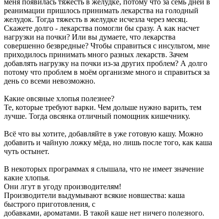
меня появилась тяжесть в желудке, потому что за семь дней в
реанимации пришлось принимать лекарства на голодный
желудок. Тогда тяжесть в желудке исчезла через месяц.
Скажете долго - лекарства помогли бы сразу. А как насчет
нагрузки на почки? Или вы думаете, что лекарства
совершенно безвредные? Чтобы справиться с инсультом, мне
приходилось принимать много разных лекарств. Зачем
добавлять нагрузку на почки из-за других проблем? А долго
потому что проблем в моём организме много и справиться за
день со всеми невозможно.
Какие овсяные хлопья полезнее?
Те, которые требуют варки. Чем дольше нужно варить, тем
лучше. Тогда овсянка отличный помощник кишечнику.
Всё что вы хотите, добавляйте в уже готовую кашу. Можно
добавить и чайную ложку мёда, но лишь после того, как каша
чуть остынет.
В некоторых программах я слышала, что не имеет значение
какие хлопья.
Они лгут в угоду производителям!
Производители выдумывают всякие новшества: каша
быстрого приготовления, с
добавками, ароматами. В такой каше нет ничего полезного.