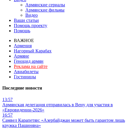
Армянские сериалы
Армянские фильмы
Видео
Ваши статьи
Помощь проекту
Помощь
ВАЖНОЕ
Армения
Нагорный Карабах
Армяне
Геноцид армян
Реклама на сайте
Авиабилеты
Гостиницы
Последние новости
13:57
Армянская делегация отправилась в Вену для участия в
«Евровидении-2026»
16:57
Самвел Карапетян: «Азербайджан может быть гарантом лишь
кружка Пашиняна»