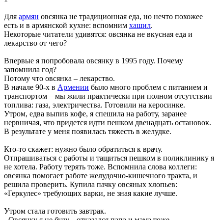
Для
армян
овсянка не традиционная еда, но нечто похожее
есть и в армянской кухне: вспомним
хашил
.
Некоторые читатели удивятся: овсянка не вкусная еда и
лекарство от чего?
Впервые я попробовала овсянку в 1995 году. Почему
запомнила год?
Потому что овсянка – лекарство.
В начале 90-х в
Армении
было много проблем с питанием и
транспортом – мы жили практически при полном отсутствии
топлива: газа, электричества. Готовили на керосинке.
Утром, едва выпив кофе, я спешила на работу, заранее
нервничая, что придется идти пешком двенадцать остановок.
В результате у меня появилась тяжесть в желудке.
Кто-то скажет: нужно было обратиться к врачу.
Отпрашиваться с работы и тащиться пешком в поликлинику я
не хотела. Работу терять тоже. Вспомнила слова коллеги:
овсянка помогает работе желудочно-кишечного тракта, и
решила проверить. Купила пачку овсяных хлопьев:
«Геркулес» требующих варки, не зная какие лучше.
Утром стала готовить завтрак.
- Овсянку я не буду, - отказался папа и мама тоже