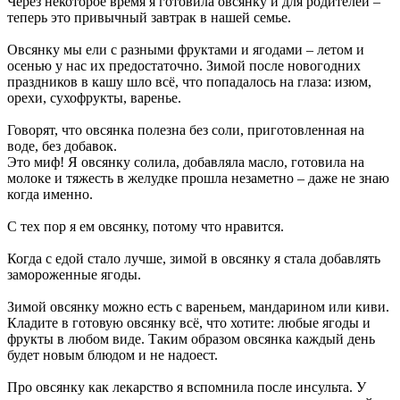
Через некоторое время я готовила овсянку и для родителей –
теперь это привычный завтрак в нашей семье.
Овсянку мы ели с разными фруктами и ягодами – летом и
осенью у нас их предостаточно. Зимой после новогодних
праздников в кашу шло всё, что попадалось на глаза: изюм,
орехи, сухофрукты, варенье.
Говорят, что овсянка полезна без соли, приготовленная на
воде, без добавок.
Это миф! Я овсянку солила, добавляла масло, готовила на
молоке и тяжесть в желудке прошла незаметно – даже не знаю
когда именно.
С тех пор я ем овсянку, потому что нравится.
Когда с едой стало лучше, зимой в овсянку я стала добавлять
замороженные ягоды.
Зимой овсянку можно есть с вареньем, мандарином или киви.
Кладите в готовую овсянку всё, что хотите: любые ягоды и
фрукты в любом виде. Таким образом овсянка каждый день
будет новым блюдом и не надоест.
Про овсянку как лекарство я вспомнила после инсульта. У