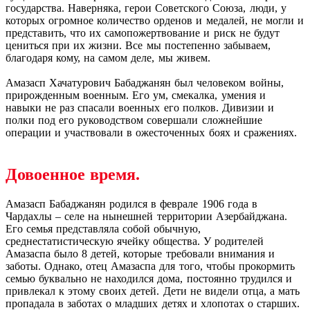
государства. Наверняка, герои Советского Союза, люди, у
которых огромное количество орденов и медалей, не могли и
представить, что их самопожертвование и риск не будут
цениться при их жизни. Все мы постепенно забываем,
благодаря кому, на самом деле, мы живем.
Амазасп Хачатурович Бабаджанян был человеком войны,
прирожденным военным. Его ум, смекалка, умения и
навыки не раз спасали военных его полков. Дивизии и
полки под его руководством совершали сложнейшие
операции и участвовали в ожесточенных боях и сражениях.
Довоенное время.
Амазасп Бабаджанян родился в феврале 1906 года в
Чардахлы – селе на нынешней территории Азербайджана.
Его семья представляла собой обычную,
среднестатистическую ячейку общества. У родителей
Амазаспа было 8 детей, которые требовали внимания и
заботы. Однако, отец Амазаспа для того, чтобы прокормить
семью буквально не находился дома, постоянно трудился и
привлекал к этому своих детей. Дети не видели отца, а мать
пропадала в заботах о младших детях и хлопотах о старших.