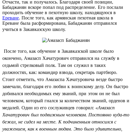
Отчасти, так и получалось. Благодаря своей позиции,
Бабаджанян вскоре попал под распределение. Его послали
проходить обучение в пехотную школу, находящуюся в
Ереване
. После того, как армянская пехотная школа в
Ереване была расформирована, Бабаджанян отправился
учиться в Закавказскую школу.
После того, как обучение в Закавказской школе было
окончено, Амазасп Хачатурович отправился на службу в
седьмой стрелковый полк. Там он служил в таких
должностях, как: командир взвода, секретарь партбюро.
Стоит отметить, что Амазаспа Хачатуровича везде быстро
замечали, благодаря его любви к воинскому делу. Он быстро
добивался необходимых ему званий, при этом он не был
человеком, который гнался за количеством званий, орденов и
медалей. Один из его сослуживцев говорил:
«Амазасп
Хачатурович был подвижным человеком. Постоянно куда-то
бежал, не сидел на месте. К подчиненным относился с
уважением, как к военным людям. Это было удивительно,