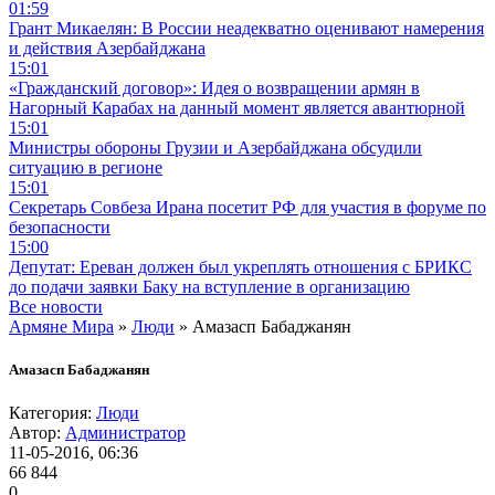
01:59
Грант Микаелян: В России неадекватно оценивают намерения
и действия Азербайджана
15:01
«Гражданский договор»: Идея о возвращении армян в
Нагорный Карабах на данный момент является авантюрной
15:01
Министры обороны Грузии и Азербайджана обсудили
ситуацию в регионе
15:01
Секретарь Совбеза Ирана посетит РФ для участия в форуме по
безопасности
15:00
Депутат: Ереван должен был укреплять отношения с БРИКС
до подачи заявки Баку на вступление в организацию
Все новости
Армяне Мира
»
Люди
» Амазасп Бабаджанян
Амазасп Бабаджанян
Категория:
Люди
Автор:
Администратор
11-05-2016, 06:36
66 844
0