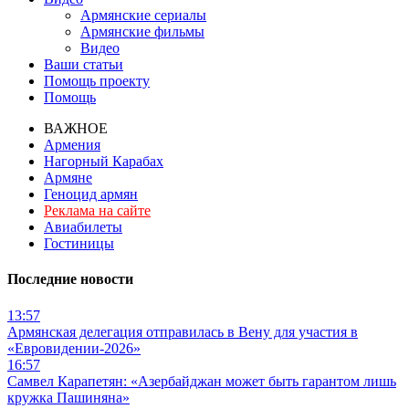
Армянские сериалы
Армянские фильмы
Видео
Ваши статьи
Помощь проекту
Помощь
ВАЖНОЕ
Армения
Нагорный Карабах
Армяне
Геноцид армян
Реклама на сайте
Авиабилеты
Гостиницы
Последние новости
13:57
Армянская делегация отправилась в Вену для участия в
«Евровидении-2026»
16:57
Самвел Карапетян: «Азербайджан может быть гарантом лишь
кружка Пашиняна»