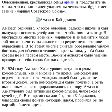
Обыкновенная, крестьянская семья
армян
и представить не
могла, что их сын станет уважаемым человеком, будет иметь
звание «маршал Советского Союза».
Амазасп окончил 5 классов обычной, сельской школы и был
вынужден оставить учебу для того, чтобы помогать отцу. В
биографиях многих военных, маршалов и знаменитых людей
той эпохи значится начальное или среднее неоконченное
образование. В то время многие считали образование уделом
богатых, для обычного человека, крестьянина, учеба была
совсем не на первом месте. Важным аспектом было умение
прокормить себя, своих близких и детей.
В 1924 году Амазасп Хачатурович вступил в ряды
комсомольцев, как и многие в то время. Комсомол для
огромного количества молодых людей был чуть ли не
вторым домом. Быть комсомольцем было почетно, а быть
выгнанным из него приравнивалось к позору. Амазасп
Хачатурович был активным комсомольцем, человеком с
кучей идей. В то время сказали бы, что «Бабаджанян,
благодаря своим фонтанирующим идеям, пробился бы по
партийной лестнице».