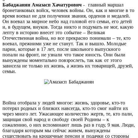
Бабаджанян Амазасп Хачатурович
- главный маршал
бронетанковых войск, человек войны. Он, как и многие в то
время воевал не для получения звания, орденов и медалей.
Он воевал за мирное небо над головой его семьи, его детей
и, в будущем, внуков. Тогда никто и подумать не мог, какую
лепту в историю внесет это событие – Великая
Отечественная война, но все прекрасно понимали – те, кто
воевал, прежними уже не станут. Так и вышло. Молодые
парни, которые в 17 лет, после школьного выпускного
попали на фронт, не узнали что такое юность. Они были
вынуждены моментально повзрослеть, так как от этого
зависела не только их жизнь, а жизнь их товарищей, друзей,
семьи.
Война отобрала у людей многое: жизнь, здоровье, кто-то
потерял родных и близких навсегда, кто-то смог найти их
через много лет. Ужасающее количество жертв, те, кто пали,
защищая свой народ и свободу своей Родины – к
сожалению, о них вспоминают лишь раз в году, 9 мая. Люди,
благодаря которым мы сейчас живем, вынуждены
существовать на крошечные пенсии и подачки со стороны