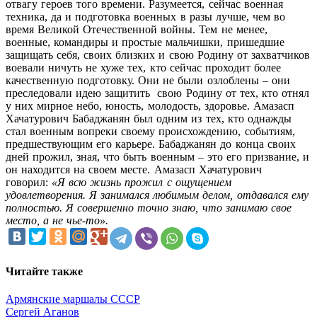
отвагу героев того времени. Разумеется, сейчас военная
техника, да и подготовка военных в разы лучше, чем во
время Великой Отечественной войны. Тем не менее,
военные, командиры и простые мальчишки, пришедшие
защищать себя, своих близких и свою Родину от захватчиков
воевали ничуть не хуже тех, кто сейчас проходит более
качественную подготовку. Они не были озлоблены – они
преследовали идею защитить свою Родину от тех, кто отнял
у них мирное небо, юность, молодость, здоровье. Амазасп
Хачатурович Бабаджанян был одним из тех, кто однажды
стал военным вопреки своему происхождению, событиям,
предшествующим его карьере. Бабаджанян до конца своих
дней прожил, зная, что быть военным – это его призвание, и
он находится на своем месте. Амазасп Хачатурович
говорил:
«Я всю жизнь прожил с ощущением
удовлетворения. Я занимался любимым делом, отдавался ему
полностью. Я совершенно точно знаю, что занимаю свое
место, а не чье-то».
Читайте также
Армянские маршалы СССР
Сергей Аганов