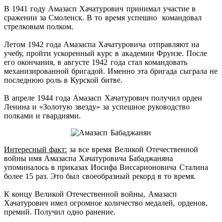
В 1941 году Амазасп Хачатурович принимал участие в
сражении за Смоленск. В то время успешно командовал
стрелковым полком.
Летом 1942 года Амазаспа Хачатуровича отправляют на
учебу, пройти ускоренный курс в академии Фрунзе. После
его окончания, в августе 1942 года стал командовать
механизированной бригадой. Именно эта бригада сыграла не
последнюю роль в Курской битве.
В апреле 1944 года Амазасп Хачатурович получил орден
Ленина и «Золотую звезду» за успешное руководство
полками и гвардиями.
Интересный факт:
за все время Великой Отечественной
войны имя Амазаспа Хачатуровича Бабаджаняна
упоминалось в приказах Иосифа Виссарионовича Сталина
более 15 раз. Это был своеобразный рекорд в то время.
К концу Великой Отечественной войны, Амазасп
Хачатурович имел огромное количество медалей, орденов,
премий. Получил одно ранение.