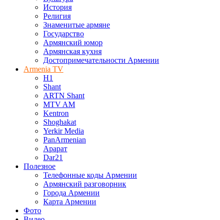
История
Религия
Знаменитые армяне
Государство
Армянский юмор
Армянская кухня
Достопримечательности Армении
Armenia TV
H1
Shant
ARTN Shant
MTV AM
Kentron
Shoghakat
Yerkir Media
PanArmenian
Арарат
Dar21
Полезное
Телефонные коды Армении
Армянский разговорник
Города Армении
Карта Армении
Фото
Видео