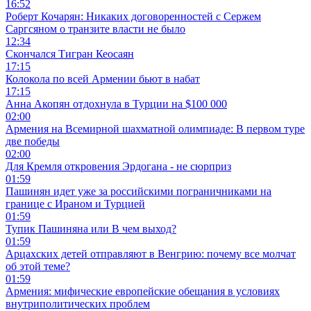
16:52
Роберт Кочарян: Никаких договоренностей с Сержем
Саргсяном о транзите власти не было
12:34
Скончался Тигран Кеосаян
17:15
Колокола по всей Армении бьют в набат
17:15
Анна Акопян отдохнула в Турции на $100 000
02:00
Армения на Всемирной шахматной олимпиаде: В первом туре
две победы
02:00
Для Кремля откровения Эрдогана - не сюрприз
01:59
Пашинян идет уже за российскими пограничниками на
границе с Ираном и Турцией
01:59
Тупик Пашиняна или В чем выход?
01:59
Арцахских детей отправляют в Венгрию: почему все молчат
об этой теме?
01:59
Армения: мифические европейские обещания в условиях
внутриполитических проблем