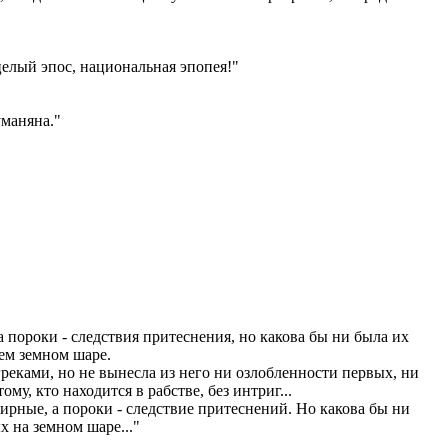
целый эпос, национальная эпопея!"
уманяна."
 пороки - следствия притеснения, но какова бы ни была их
сем земном шаре.
реками, но не вынесла из него ни озлобленности первых, ни
му, кто находится в рабстве, без интриг...
рные, а пороки - следствие притеснений. Но какова бы ни
х на земном шаре..."