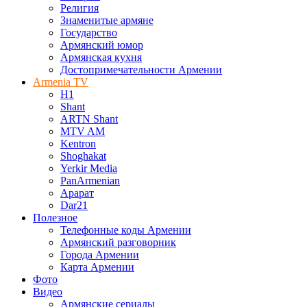
Религия
Знаменитые армяне
Государство
Армянский юмор
Армянская кухня
Достопримечательности Армении
Armenia TV
H1
Shant
ARTN Shant
MTV AM
Kentron
Shoghakat
Yerkir Media
PanArmenian
Арарат
Dar21
Полезное
Телефонные коды Армении
Армянский разговорник
Города Армении
Карта Армении
Фото
Видео
Армянские сериалы