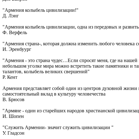
"Армения колыбель цивилизации!"
Д. Лэнг
"Армения колыбель цивилизации, одна из передовых и развиты
Ф. Верфель
"Армения страна-, которая должна изменить любого человека
И. Эренбуург
"Армения - это страна чудес…Если спросят меня, где на наше
небольшом уголке мира можно встретить такие памятники и так
талантов, колыбель великих свершений"
Р. Кент
Армения представляет собой один из центров духовной жизни в
самостоятельный вклад в культуру человечества
В. Брюсов
"Армяне - один из старейших народов христианской цивилиза
И. Шопен
"Служить Армении- значит служить цивилизации "
У. Гладсон