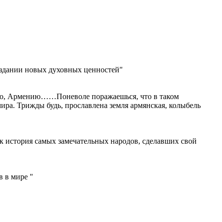
оздании новых духовных ценностей"
всего, Армению……Поневоле поражаешься, что в таком
ира. Трижды будь, прославлена земля армянская, колыбель
ак история самых замечательных народов, сделавших свой
 в мире "