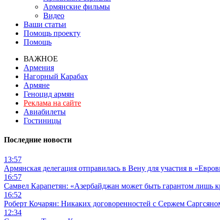
Армянские фильмы
Видео
Ваши статьи
Помощь проекту
Помощь
ВАЖНОЕ
Армения
Нагорный Карабах
Армяне
Геноцид армян
Реклама на сайте
Авиабилеты
Гостиницы
Последние новости
13:57
Армянская делегация отправилась в Вену для участия в «Евро
16:57
Самвел Карапетян: «Азербайджан может быть гарантом лишь 
16:52
Роберт Кочарян: Никаких договоренностей с Сержем Саргсяном
12:34