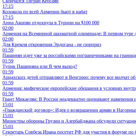
Скончался Тигран Кеосаян
17:15
Колокола по всей Армении бьют в набат
17:15
Анна Акопян отдохнула в Турции на $100 000
02:00
Армения на Всемирной шахматной олимпиаде: В первом туре 
02:00
Для Кремля откровения Эрдогана - не сюрприз
01:59
Пашинян идет уже за российскими пограничниками на границ
01:59
Тупик Пашиняна или В чем выход?
01:59
Арцахских детей отправляют в Венгрию: почему все молчат об
01:59
Армения: мифические европейские обещания в условиях внут
01:59
Грант Микаелян: В России неадекватно оценивают намерения 
15:01
«Гражданский договор»: Идея о возвращении армян в Нагорны
15:01
Министры обороны Грузии и Азербайджана обсудили ситуацию
15:01
Секретарь Совбеза Ирана посетит РФ для участия в форуме по 