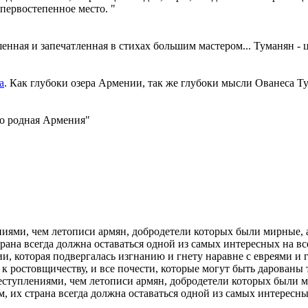
первостепенное место. "
енная и запечатленная в стихах большим мастером... Туманян - 
а
. Как глубоки озера Армении, так же глубоки мысли Ованеса Т
его родная Армения"
иями, чем летописи армян, добродетели которых были мирные, а
страна всегда должна оставаться одной из самых интересных на в
, которая подвергалась изгнанию и гнету наравне с евреями и г
к ростовщичеству, и все почести, которые могут быть дарованы то
еступлениями, чем летописи армян, добродетели которых были ми
м, их страна всегда должна оставаться одной из самых интересны