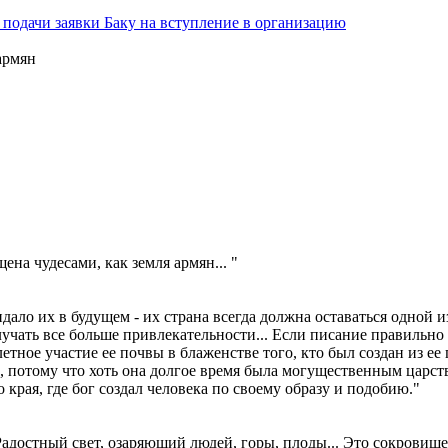
подачи заявки Баку на вступление в организацию
армян
на чудесами, как земля армян... "
жидало их в будущем - их страна всегда должна оставаться одной
лучать все больше привлекательности... Если писание правильно
тное участие ее почвы в блаженстве того, кто был создан из ее 
ы, потому что хоть она долгое время была могущественным царст
края, где бог создал человека по своему образу и подобию."
достный свет, озаряющий людей, горы, плоды... Это сокровище, 