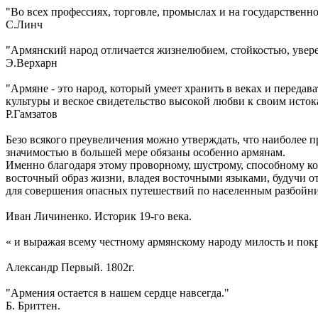
"Во всех профессиях, торговле, промыслах и на государственно
С.Линч
"Армянский народ отличается жизнелюбием, стойкостью, увере
Э.Верхарн
"Армяне - это народ, который умеет хранить в веках и передав
культуры и веское свидетельство высокой любви к своим исток
Р.Гамзатов
Безо всякого преувеличения можно утверждать, что наиболее
значимостью в большей мере обязаны особенно армянам.
Именно благодаря этому проворному, шустрому, способному к
восточный образ жизни, владея восточными языками, будучи о
для совершения опасных путешествий по населенным разбойни
Иван Личиненко. Историк 19-го века.
« и выражая всему честному армянскому народу милость и покр
Александр Первый. 1802г.
"Армения остается в нашем сердце навсегда."
Б. Бриттен.