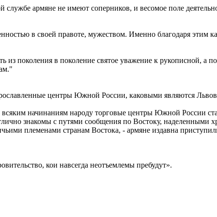
й службе армяне не имеют соперников, и весомое поле деятельно
нностью в своей правоте, мужеством. Именно благодаря этим к
ать из поколения в поколение святое уважение к рукописной, а 
ам."
 прославленные центры Южной России, каковыми являются Львов
о всяким начинаниям народу торговые центры Южной России ста
тлично знакомы с путями сообщения по Востоку, наделенными х
чьими племенами странам Востока, - армяне издавна приступил
овительство, кои навсегда неотъемлемы пребудут».