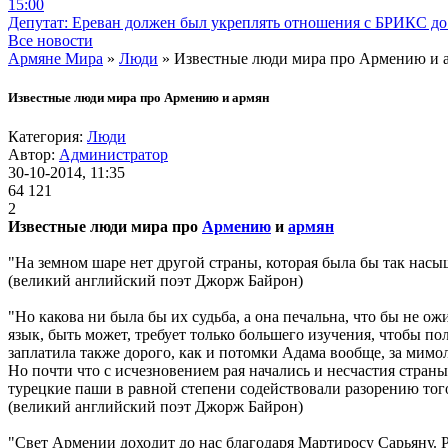
15:00
Депутат: Ереван должен был укреплять отношения с БРИКС до 
Все новости
Армяне Мира
»
Люди
» Известные люди мира про Армению и 
Известные люди мира про Армению и армян
Категория:
Люди
Автор:
Администратор
30-10-2014, 11:35
64 121
2
Известные люди мира про
Армению
и
армян
"На земном шаре нет другой страны, которая была бы так насыще
(великий английский поэт Джорж Байрон)
"Но какова ни была бы их судьба, а она печальна, что бы не о
язык, быть может, требует только большего изучения, чтобы по
заплатила также дорого, как и потомки Адама вообще, за мимоле
Но почти что с исчезновением рая начались и несчастия стран
турецкие паши в равной степени содействовали разорению того 
(великий английский поэт Джорж Байрон)
"Свет Армении доходит до нас благодаря Мартиросу Сарьяну. Ра