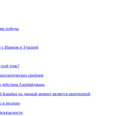
две победы
е с Ираном и Турцией
 этой теме?
риполитических проблем
и действия Азербайджана
й Карабах на данный момент является авантюрной
 в регионе
безопасности