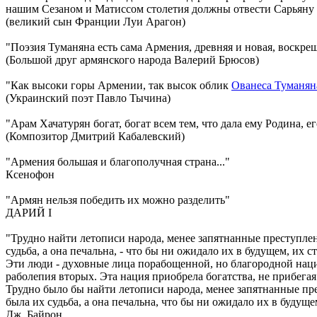
нашим Сезаном и Матиссом столетия должны отвести Сарьяну 
(великий сын Франции Луи Арагон)
"Поэзия Туманяна есть сама Армения, древняя и новая, воскреш
(Большой друг армянского народа Валерий Брюсов)
"Как высоки горы Армении, так высок облик
Ованеса Туманян
(Украинский поэт Павло Тычина)
"Арам Хачатурян богат, богат всем тем, что дала ему Родина, 
(Композитор Дмитрий Кабалевский)
"Армения большая и благополучная страна..."
Ксенофон
"Армян нельзя победить их можно разделить"
ДАРИЙ I
"Трудно найти летописи народа, менее запятнанные преступлен
судьба, а она печальна, - что бы ни ожидало их в будущем, их 
Эти люди - духовные лица порабощенной, но благородной нации
раболепия вторых. Эта нация приобрела богатства, не прибегая 
Трудно было бы найти летописи народа, менее запятнанные пр
была их судьба, а она печальна, что бы ни ожидало их в будуще
Дж. Байрон