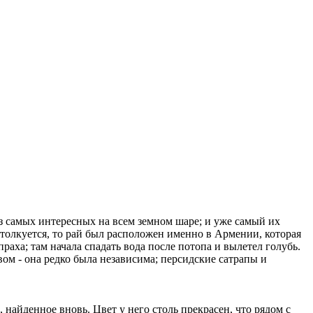
 из самых интересных на всем земном шаре; и уже самый их
 толкуется, то рай был расположен именно в Армении, которая
праха; там начала спадать вода после потопа и вылетел голубь.
вом - она редко была независима; персидские сатрапы и
найденное вновь. Цвет у него столь прекрасен, что рядом с