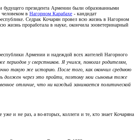
ели будущего президента Армении были образованными
м человеком в
Нагорном Карабахе
- кандидат
республике. Седрак Кочарян провел всю жизнь в Нагорном
всю жизнь проработала в науке, окончила зооветеринарный
м республики Армении и надеждой всех жителей Нагорного
 периодов у сверстников. Я учился, помогал родителям,
очно такую же историю. После того, как окончил среднюю
рень должен через это пройти, поэтому мои сыновья тоже
твенное отличие, что ни каждый занимается политической
е и не раз, а во-вторых, коллеги и те, кто знает Кочаряна