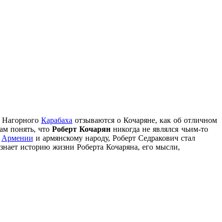
и Нагорного
Карабаха
отзываются о Кочаряне, как об отличном
ам понять, что
Роберт Кочарян
никогда не являлся чьим-то
к
Армении
и армянскому народу, Роберт Седракович стал
знает историю жизни Роберта Кочаряна, его мысли,