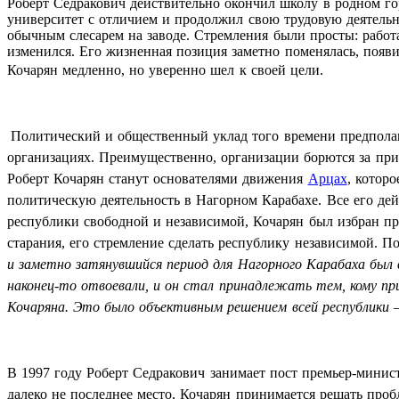
Роберт Седракович действительно окончил школу в родном го
университет с отличием и продолжил свою трудовую деятельно
обычным слесарем на заводе. Стремления были просты: работ
изменился. Его жизненная позиция заметно поменялась, появи
Кочарян медленно, но уверенно шел к своей цели.
Политический и общественный уклад того времени предполаг
организациях. Преимущественно, организации борются за при
Роберт Кочарян станут основателями движения
Арцах
, котор
политическую деятельность в Нагорном Карабахе. Все его дей
республики свободной и независимой, Кочарян был избран п
старания, его стремление сделать республику независимой. П
и заметно затянувшийся период для Нагорного Карабаха был
наконец-то отвоевали, и он стал принадлежать тем, кому при
Кочаряна. Это было объективным решением всей республики – 
В 1997 году Роберт Седракович занимает пост премьер-минис
далеко не последнее место, Кочарян принимается решать пр