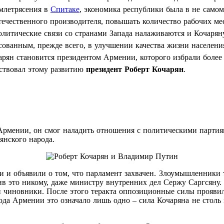
емлетрясения в
Спитаке
, экономика республики была в не самом
ечественного производителя, повышать количество рабочих мес
литические связи со странами Запада налаживаются и Кочаряну
есованным, прежде всего, в улучшении качества жизни населен
чарян становится президентом Армении, которого избрали боле
обствовал этому развитию
президент Роберт Кочарян
.
 Армении, он смог наладить отношения с политическими парти
янского народа.
и и объявили о том, что парламент захвачен. Злоумышленники 
ив это никому, даже министру внутренних дел Сержу Саргсяну.
иновники. После этого теракта оппозиционные силы проявили с
ода Армении это означало лишь одно – сила Кочаряна не столь