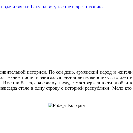
подачи заявки Баку на вступление в организацию
удивительной историей. По сей день, армянский народ и жител
ал разные посты и занимался разной деятельностью. Это дает н
к. Именно благодаря своему труду, самоотверженности, любви 
всегда стало в одну строку с историей республики. Мало кто 