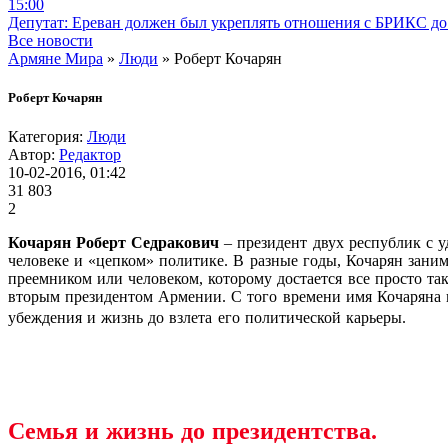
15:00
Депутат: Ереван должен был укреплять отношения с БРИКС до 
Все новости
Армяне Мира
»
Люди
» Роберт Кочарян
Роберт Кочарян
Категория:
Люди
Автор:
Редактор
10-02-2016, 01:42
31 803
2
Кочарян Роберт Седракович
– президент двух республик с 
человеке и «цепком» политике. В разные годы, Кочарян заним
преемником или человеком, которому достается все просто та
вторым президентом Армении. С того времени имя Кочаряна на
убеждения и жизнь до взлета его политической карьеры.
Семья и жизнь до президентства.