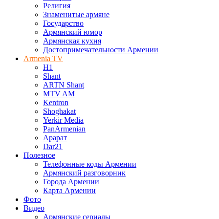
Религия
Знаменитые армяне
Государство
Армянский юмор
Армянская кухня
Достопримечательности Армении
Armenia TV
H1
Shant
ARTN Shant
MTV AM
Kentron
Shoghakat
Yerkir Media
PanArmenian
Арарат
Dar21
Полезное
Телефонные коды Армении
Армянский разговорник
Города Армении
Карта Армении
Фото
Видео
Армянские сериалы