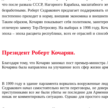
что после развала СССР, Нагорного Карабаха, масштабного з
безработными. Роберт Седракович предлагает поддерживать от
постепенно приходит в норму, внешняя экономика и внешнепо
Таким образом, Кочарян показывает себя политиком, заинтер
отличную замену Тер-Петросяну. На выборах в 1998 году, Ко
эпоха – эпоха расцвета республики, всех ее отраслей и спос
Президент Роберт Кочарян.
Благодаря тому, что Кочарян занимал пост премьер-министра
Кочаряна была направлена на улучшение всех сфер жизни арм
В 1999 году в здание парламента ворвались вооруженные люд
Седракович начал самостоятельно вести переговоры, не довер
преступниками все же были убиты не последние для Армении ч
никак не комментировать ситуацию. Однако для простого нар