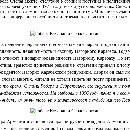
роде Степанакерте, отслужил в армии и поступил в политехнич
сть, начатую еще в 1971 году, но в других должностях. Свою 
ать, пойти в армию, после окончить институт. Многие отмечаю
лись лидерские способности и стремление изменить не только с
ал наличие партийных и комсомольский партий и организаций.
знанность, независимость и свободу Нагорного Карабаха. Года
ое отвоюет и подарит независимость Нагорному Карабаху. Но это
ствия, грамотно принятые решения и стратегии привели к тому,
резидентом Нагорно-Карабахской республики. Избран он был л
о словам многих, жители не хотели видеть на посту президента
 в то время. Силами Роберта Седраковича, его окружения и по
надлежал исторически. На выборах в 1996 году лично я и все м
видеть «у руля» того, кто заинтересован в судьбе нашего Кар
тра Армении и становится правой рукой президента Армении Л
облемы республики Армения. Первым делом необходимо было ре