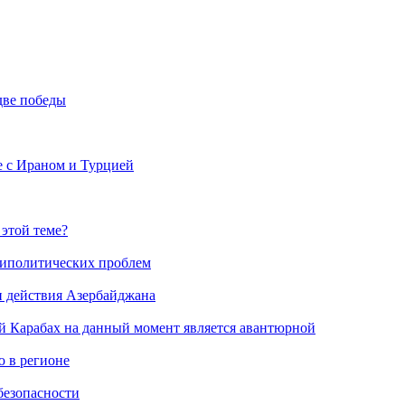
две победы
е с Ираном и Турцией
 этой теме?
риполитических проблем
и действия Азербайджана
й Карабах на данный момент является авантюрной
 в регионе
безопасности