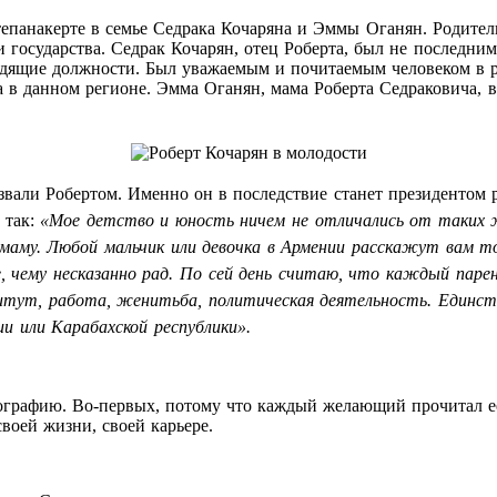
Степанакерте в семье Седрака Кочаряна и Эммы Оганян. Родит
 государства. Седрак Кочарян, отец Роберта, был не последни
водящие должности. Был уважаемым и почитаемым человеком в 
а в данном регионе. Эмма Оганян, мама Роберта Седраковича, 
назвали Робертом. Именно он в последствие станет президенто
 так:
«Мое детство и юность ничем не отличались от таких же
 маму. Любой мальчик или девочка в Армении расскажут вам т
не, чему несказанно рад. По сей день считаю, что каждый па
титут, работа, женитьба, политическая деятельность. Единс
и или Карабахской республики».
рафию. Во-первых, потому что каждый желающий прочитал ее уж
своей жизни, своей карьере.