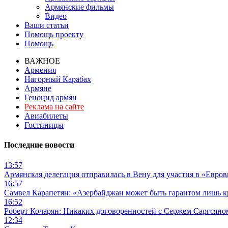
Армянские фильмы
Видео
Ваши статьи
Помощь проекту
Помощь
ВАЖНОЕ
Армения
Нагорный Карабах
Армяне
Геноцид армян
Реклама на сайте
Авиабилеты
Гостиницы
Последние новости
13:57
Армянская делегация отправилась в Вену для участия в «Евро
16:57
Самвел Карапетян: «Азербайджан может быть гарантом лишь 
16:52
Роберт Кочарян: Никаких договоренностей с Сержем Саргсяном
12:34