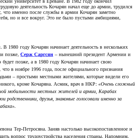
еский университет в Ереване. В 1982 году окончил
трудовую деятельность Кочарян начал еще до армии, трудился
т, что именно после службы в армии Кочарян заметно
ебя, но и все вокруг. Это не было пустыми амбициями,
 В 1980 году Кочарян начинает деятельность в нескольких
ми позже,
Серж Саргсян
– нынешний президент Армении и
 будет позже, а в 1980 году Кочарян начинает свою
 что в ноябре 1996 года, после официального признания
юдьми – простыми местными жителями, которые видели его
 никого, кроме Кочаряна. Асмик, врач в НКР:
«Очень сложный
лной мобильности местных жителей и армии, Карабах
ои родственники, друзья, знакомые голосовали именно за
абаха».
евона Тер-Петросяна. Заняв настолько высокопоставленное и
шить вопрос трудоустройства населения страны. Напомним,