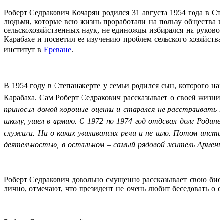
Роберт Седракович Кочарян родился 31 августа 1954 года в 
людьми, которые всю жизнь проработали на пользу общества и
сельскохозяйственных наук, не единожды избирался на руко
Карабахе и посветил ее изучению проблем сельского хозяйств
институт в
Ереване
.
В 1954 году в Степанакерте у семьи родился сын, которого 
Карабаха. Сам Роберт Седракович рассказывает о своей жизни
приносил домой хорошие оценки и старался не расстраивать
школу, ушел в армию. С 1972 по 1974 год отдавал долг Роди
служили. Ни о каких увиливаниях речи и не шло. Потом инс
деятельностью, в остальном – самый рядовой житель Армени
Роберт Седракович довольно смущенно рассказывает свою биог
лично, отмечают, что президент не очень любит беседовать о 