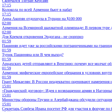
Скончался Тигран Кеосаян
17:15
Колокола по всей Армении бьют в набат
17:15
Анна Акопян отдохнула в Турции на $100 000
02:00
Армения на Всемирной шахматной олимпиаде: В первом туре 
02:00
Для Кремля откровения Эрдогана - не сюрприз
01:59
Пашинян идет уже за российскими пограничниками на границ
01:59
Тупик Пашиняна или В чем выход?
01:59
Арцахских детей отправляют в Венгрию: почему все молчат об
01:59
Армения: мифические европейские обещания в условиях внут
01:59
Грант Микаелян: В России неадекватно оценивают намерения 
15:01
«Гражданский договор»: Идея о возвращении армян в Нагорны
15:01
Министры обороны Грузии и Азербайджана обсудили ситуацию
15:01
Секретарь Совбеза Ирана посетит РФ для участия в форуме по 