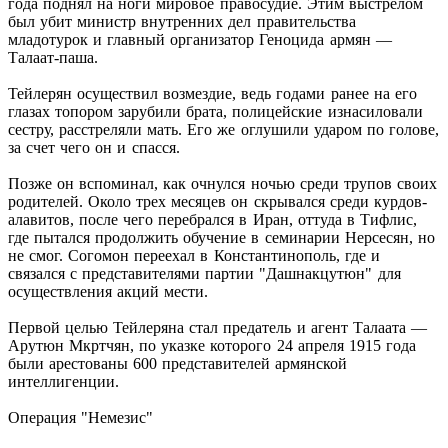
года поднял на ноги мировое правосудие. Этим выстрелом
был убит министр внутренних дел правительства
младотурок и главный организатор Геноцида армян —
Талаат-паша.
Тейлерян осуществил возмездие, ведь годами ранее на его
глазах топором зарубили брата, полицейские изнасиловали
сестру, расстреляли мать. Его же оглушили ударом по голове,
за счет чего он и спасся.
Позже он вспоминал, как очнулся ночью среди трупов своих
родителей. Около трех месяцев он скрывался среди курдов-
алавитов, после чего перебрался в Иран, оттуда в Тифлис,
где пытался продолжить обучение в семинарии Нерсесян, но
не смог. Согомон переехал в Константинополь, где и
связался с представителями партии "Дашнакцутюн" для
осуществления акций мести.
Первой целью Тейлеряна стал предатель и агент Талаата —
Арутюн Мкртчян, по указке которого 24 апреля 1915 года
были арестованы 600 представителей армянской
интеллигенции.
Операция "Немезис"