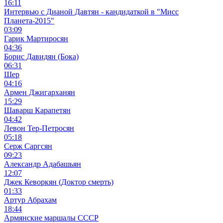
16:11
Интервью с Дианой Давтян - кандидаткой в "Мисс
Планета-2015"
03:09
Гарик Мартиросян
04:36
Борис Давидян (Бока)
06:31
Шер
04:16
Армен Джигарханян
15:29
Шаварш Карапетян
04:42
Левон Тер-Петросян
05:18
Серж Саргсян
09:23
Александр Адабашьян
12:07
Джек Кеворкян (Доктор смерть)
01:33
Артур Абрахам
18:44
Армянские маршалы СССР