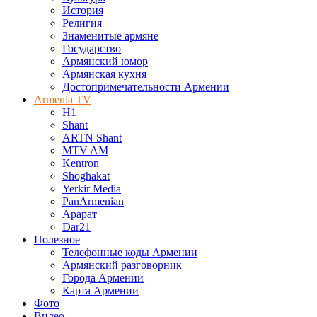
История
Религия
Знаменитые армяне
Государство
Армянский юмор
Армянская кухня
Достопримечательности Армении
Armenia TV
H1
Shant
ARTN Shant
MTV AM
Kentron
Shoghakat
Yerkir Media
PanArmenian
Арарат
Dar21
Полезное
Телефонные коды Армении
Армянский разговорник
Города Армении
Карта Армении
Фото
Видео