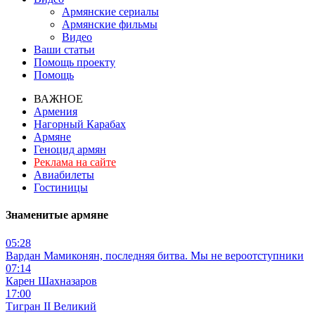
Армянские сериалы
Армянские фильмы
Видео
Ваши статьи
Помощь проекту
Помощь
ВАЖНОЕ
Армения
Нагорный Карабах
Армяне
Геноцид армян
Реклама на сайте
Авиабилеты
Гостиницы
Знаменитые армяне
05:28
Вардан Мамиконян, последняя битва. Мы не вероотступники
07:14
Карен Шахназаров
17:00
Тигран II Великий