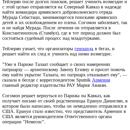
Тейлерян после долгих поисков, решает учинить возмездие и
с этой целью отправляется на Северный Кавказ в надежде
найти командира армянского добровольческого отряда
Мурада Себастаци, занимающегося поисками армянских
детей и их освобождением из плена. Согомон заболевает, так
и не найдя Мурада. После лечения он отправляется в
Константинополь (Стамбул), где в тот период должен был
состояться судебный процесс над младотурками.
Тейлерян узнает, что организаторы
геноцида
в бегах, и
решает найти их след и учинить над ними возмездие.
"Уже в Париже Талаат сообщает о своих намерениях
патриарху — архиепискому Завену Егияну и просит помочь
ему найти укрытие Талаата, но патриарх отказывает ему", —
сказала в беседе с корреспондентом Sputnik
Армения
главный редактор издательства РАУ Мария Авакян.
Согомон решает вернуться из Парижа на Кавказ, как
получает письмо от своей родственницы Ерануи Даниелян, в
котором было написано, чтобы он немедленно отправлялся в
США. Ерануи стало известно, что представитель Армении в
США является руководителем Ответственного органа
операции "Немесис".