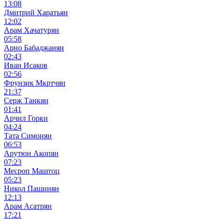
13:08
Дмитрий Харатьян
12:02
Арам Хачатурян
05:58
Арно Бабаджанян
02:43
Иван Исаков
02:56
Фрунзик Мкртчян
21:37
Серж Танкян
01:41
Арчил Горки
04:24
Тата Симонян
06:53
Арутюн Акопян
07:23
Месроп Маштоц
05:23
Никол Пашинян
12:13
Арам Асатрян
17:21