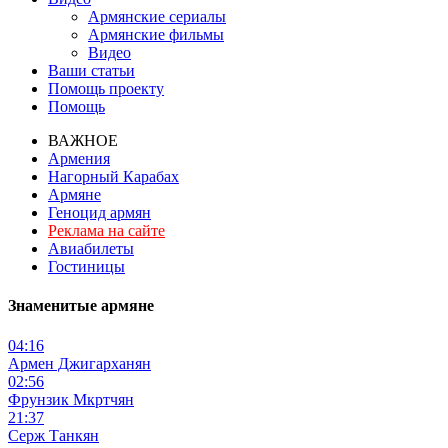
Армянские сериалы
Армянские фильмы
Видео
Ваши статьи
Помощь проекту
Помощь
ВАЖНОЕ
Армения
Нагорный Карабах
Армяне
Геноцид армян
Реклама на сайте
Авиабилеты
Гостиницы
Знаменитые армяне
04:16
Армен Джигарханян
02:56
Фрунзик Мкртчян
21:37
Серж Танкян