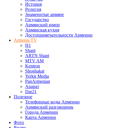
История
Религия
Знаменитые армяне
Государство
Армянский юмор
Армянская кухня
Достопримечательности Армении
Armenia TV
H1
Shant
ARTN Shant
MTV AM
Kentron
Shoghakat
Yerkir Media
PanArmenian
Арарат
Dar21
Полезное
Телефонные коды Армении
Армянский разговорник
Города Армении
Карта Армении
Фото
Видео