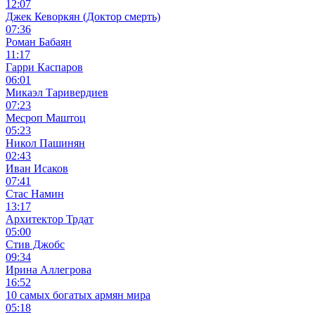
12:07
Джек Кеворкян (Доктор смерть)
07:36
Роман Бабаян
11:17
Гарри Каспаров
06:01
Микаэл Таривердиев
07:23
Месроп Маштоц
05:23
Никол Пашинян
02:43
Иван Исаков
07:41
Стас Намин
13:17
Архитектор Трдат
05:00
Стив Джобс
09:34
Ирина Аллегрова
16:52
10 самых богатых армян мира
05:18