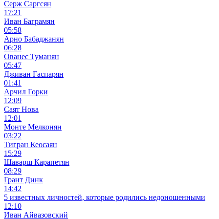
Серж Саргсян
17:21
Иван Баграмян
05:58
Арно Бабаджанян
06:28
Ованес Туманян
05:47
Дживан Гаспарян
01:41
Арчил Горки
12:09
Саят Нова
12:01
Монте Мелконян
03:22
Тигран Кеосаян
15:29
Шаварш Карапетян
08:29
Грант Динк
14:42
5 известных личностей, которые родились недоношенными
12:10
Иван Айвазовский